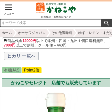
メニュー
自然食品・有機米かねこや
ホーム
オーサワジャパン
その他調味料
ゆず・レモン・すだ
商品代金
12000円
以上で本州・四国・九州１個口送料無料、
7000円
以上で割引、クール便＋440円
ヒカリ 一覧へ
有機JAS
Point2倍
かねこやセレクト 店舗でも販売しています