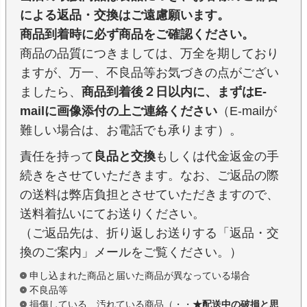
による返品・交換はご遠慮願います。
商品到着時に必ず商品をご確認ください。
商品の品質につきましては、万全を期しており
ますが、万一、不良品等お気づきの点がござい
ましたら、
商品到着後２日以内に、まずはE-
mailに画像添付の上ご連絡ください
（E-mailが
難しい場合は、お電話でも承ります）。
責任を持って
良品と交換
もしくは代金返金の手
続きをさせていただきます。なお、ご返品の際
の送料は弊店負担とさせていただきますので、
送料着払いにてお送りください。
（ご返品先は、折り返しお送りする「返品・交
換のご案内」メールをご覧ください。）
申し込まれた商品と届いた商品が異なっている場合
不良品等
損傷している、汚れている商品（・・
★配送中の破損と思