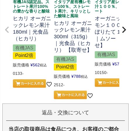
有機JAS認定品。ス
イタリア産有機レモ
イタリア産レモン
トレート果汁100%
ン100％、ストレー
汁１００％、スト
の豊かな香りと酸味
ト果汁、キリッとし
ート
た酸味と風味
ヒカリ オーガニ
オーガニック
ヒカリ オーガニ
ックレモン果汁
モン１００％
ックレモン果汁
180ml｜光食品
ぼりたて 180m
300ml（315g）
（ヒカリ）
｜ムソー 【取
｜光食品（ヒカ
せ】
有機JAS
リ） 【取寄せ】
有機JAS
Point2倍
有機JAS
販売価格
¥
572
税込
販売価格
¥
562
税込
Point2倍
10150-
0133-
販売価格
¥
788
税込
2512-
返品・交換について
当店の取扱商品は食品につき、お客様のご都合