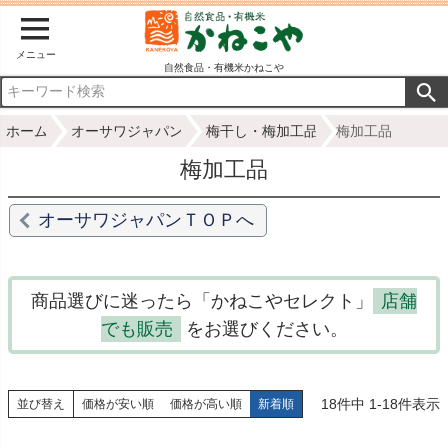
メニュー
自然食品・有機米かねこや
ホーム
オーサワジャパン
梅干し・梅加工品
梅加工品
梅加工品
オーサワジャパンＴＯＰへ
商品選びに迷ったら「かねこやセレクト」
店舗
でも販売
をお選びください。
18
件中
1
-
18
件表示
並び替え
価格が安い順
価格が高い順
新着順