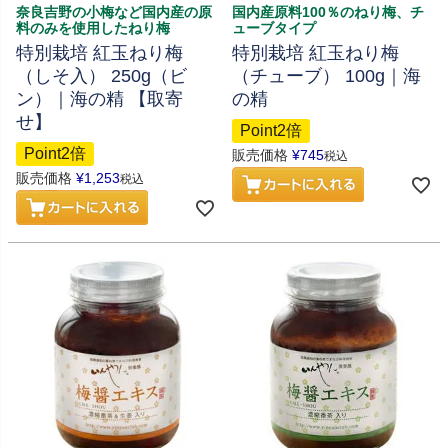
奈良吉野の小梅など国内産の原
国内産原料100％のねり梅、チ
料のみを使用したねり梅
ューブタイプ
特別栽培 紅玉ねり梅
特別栽培 紅玉ねり梅
（しそ入） 250g（ビ
（チューブ） 100g｜海
ン）｜海の精 【取寄
の精
せ】
Point2倍
Point2倍
販売価格
¥
745
税込
販売価格
¥
1,253
税込