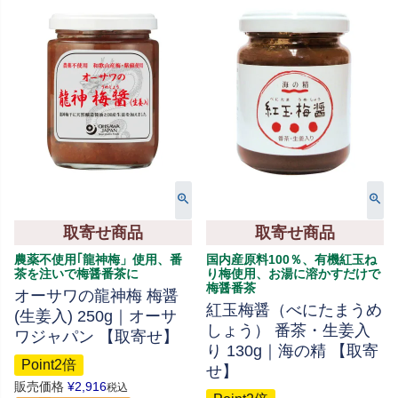
取寄せ商品
取寄せ商品
農薬不使用｢龍神梅」使用、番
国内産原料100％、有機紅玉ね
茶を注いで梅醤番茶に
り梅使用、お湯に溶かすだけで
梅醤番茶
オーサワの龍神梅 梅醤
紅玉梅醤（べにたまうめ
(生姜入) 250g｜オーサ
しょう） 番茶・生姜入
ワジャパン 【取寄せ】
り 130g｜海の精 【取寄
Point2倍
せ】
販売価格
¥
2,916
税込