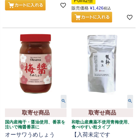
Point2倍
販売価格
¥
1,426
税込
取寄せ商品
取寄せ商品
国内産梅干・醤油使用、番茶を
和歌山産農薬不使用青梅使用、
注いで梅醤番茶に
食べやすい粒タイプ
オーサワうめしょう
【入荷未定です