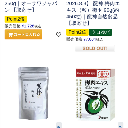
250g｜オーサワジャパ
2026.8.3】 龍神 梅肉エ
ン 【取寄せ】
キス（粒）梅玉 90g(約
450粒)｜龍神自然食品
Point2倍
【取寄せ】
販売価格
¥
1,728
税込
Point2倍
クロゆパ
販売価格
¥
7,884
税込
在庫切れ