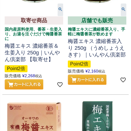
取寄せ商品
店舗でも販売
国内産原料使用、番茶・生姜入
梅醤エキスに濃縮番茶入り、手
り、お湯を注ぐだけで梅醤番茶
軽に梅醤番茶が飲めます
に
梅醤エキス 濃縮番茶入
梅醤エキス 濃縮番茶＆
り 250g （うめしょうえ
生姜入り 250g｜いんや
きす）｜いんやん倶楽部
ん倶楽部 【取寄せ】
Point2倍
Point2倍
販売価格
¥
2,160
税込
販売価格
¥
2,268
税込