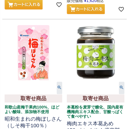
販売価格
¥
1,620
税込
取寄せ商品
取寄せ商品
和歌山産梅干果肉100%、ほど
本葛粉を麦芽で糖化、国内産有
よい酸味、添加物不使用
機梅肉エキス配合、甘酸っぱく
て食べやすい
昭和生まれの梅ぼしさん
梅肉エキス本葛あめ
（しそ梅干100％）