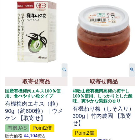
取寄せ商品
取寄せ商品
国産有機梅肉エキス100％使
和歌山産有機南高梅の梅干し
用、食べやすい粒タイプ
100％使用、しっかりとした酸
味、爽やかな紫蘇の香り
有機梅肉エキス（粒）
有機ねり梅（しそ入り）
90g（約600粒）｜ウメ
300g｜竹内農園 【取寄
ケン 【取寄せ】
せ】
有機JAS
Point2倍
Point2倍
販売価格
¥
4,104
税込