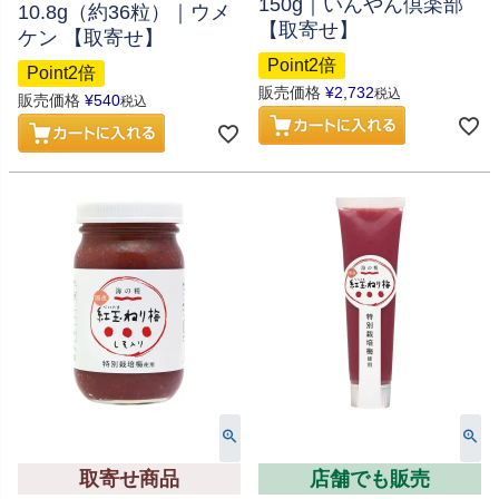
150g｜いんやん倶楽部
10.8g（約36粒）｜ウメ
【取寄せ】
ケン 【取寄せ】
Point2倍
Point2倍
販売価格
¥
2,732
税込
販売価格
¥
540
税込
取寄せ商品
店舗でも販売