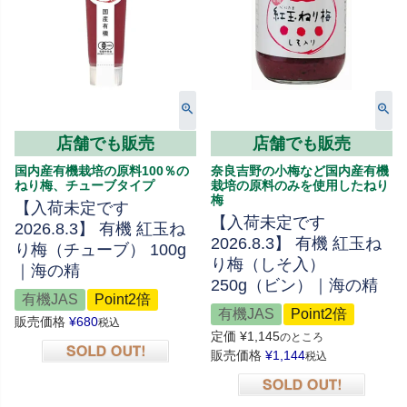
店舗でも販売
店舗でも販売
国内産有機栽培の原料100％の
奈良吉野の小梅など国内産有機
ねり梅、チューブタイプ
栽培の原料のみを使用したねり
梅
【入荷未定です
【入荷未定です
2026.8.3】 有機 紅玉ね
2026.8.3】 有機 紅玉ね
り梅（チューブ） 100g
り梅（しそ入）
｜海の精
250g（ビン）｜海の精
有機JAS
Point2倍
有機JAS
Point2倍
販売価格
¥
680
税込
定価
¥
1,145
のところ
販売価格
¥
1,144
税込
在庫切れ
在庫切れ