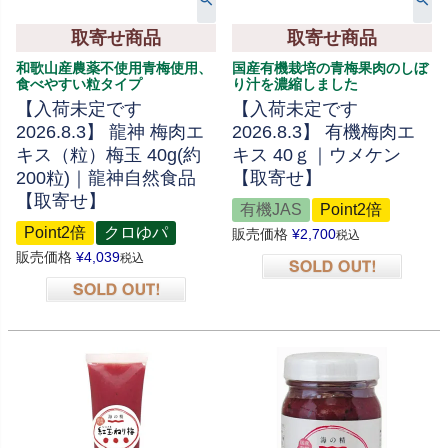
取寄せ商品
取寄せ商品
和歌山産農薬不使用青梅使用、
国産有機栽培の青梅果肉のしぼ
食べやすい粒タイプ
り汁を濃縮しました
【入荷未定です
【入荷未定です
2026.8.3】 龍神 梅肉エ
2026.8.3】 有機梅肉エ
キス（粒）梅玉 40g(約
キス 40ｇ｜ウメケン
200粒)｜龍神自然食品
【取寄せ】
【取寄せ】
有機JAS
Point2倍
Point2倍
クロゆパ
販売価格
¥
2,700
税込
販売価格
¥
4,039
税込
在庫切れ
在庫切れ