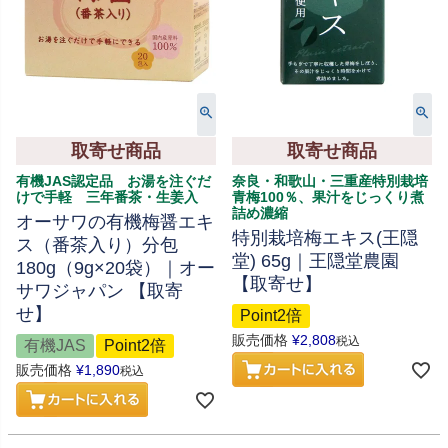
取寄せ商品
取寄せ商品
有機JAS認定品 お湯を注ぐだ
奈良・和歌山・三重産特別栽培
けで手軽 三年番茶・生姜入
青梅100％、果汁をじっくり煮
詰め濃縮
オーサワの有機梅醤エキ
特別栽培梅エキス(王隠
ス（番茶入り）分包
堂) 65g｜王隠堂農園
180g（9g×20袋）｜オー
【取寄せ】
サワジャパン 【取寄
せ】
Point2倍
販売価格
¥
2,808
税込
有機JAS
Point2倍
販売価格
¥
1,890
税込