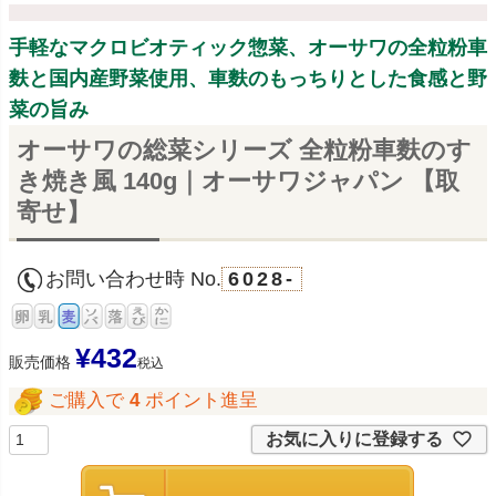
手軽なマクロビオティック惣菜、オーサワの全粒粉車
麩と国内産野菜使用、車麩のもっちりとした食感と野
菜の旨み
オーサワの総菜シリーズ 全粒粉車麩のす
き焼き風 140g｜オーサワジャパン 【取
寄せ】
お問い合わせ時 No.
6028-
¥
432
販売価格
税込
ご購入で
4
ポイント進呈
お気に入りに登録する