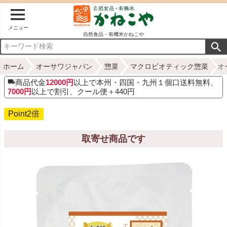
メニュー
自然食品・有機米かねこや
ホーム
オーサワジャパン
惣菜
マクロビオティック惣菜
オ
商品代金
12000円
以上で本州・四国・九州１個口送料無料、
7000円
以上で割引、クール便＋440円
Point2倍
取寄せ商品です