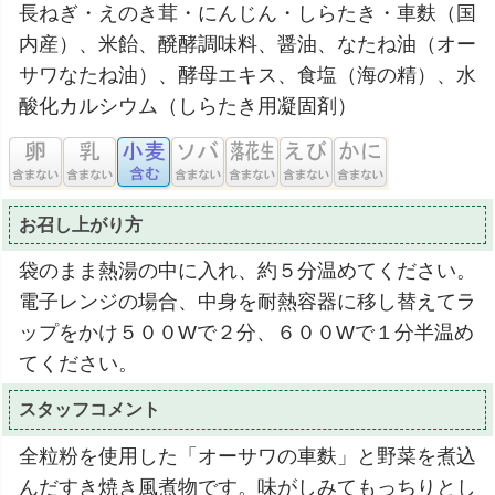
長ねぎ・えのき茸・にんじん・しらたき・車麩（国
内産）、米飴、醗酵調味料、醤油、なたね油（オー
サワなたね油）、酵母エキス、食塩（海の精）、水
酸化カルシウム（しらたき用凝固剤）
お召し上がり方
袋のまま熱湯の中に入れ、約５分温めてください。
電子レンジの場合、中身を耐熱容器に移し替えてラ
ップをかけ５００Wで２分、６００Wで１分半温め
てください。
スタッフコメント
全粒粉を使用した「オーサワの車麩」と野菜を煮込
んだすき焼き風煮物です。味がしみてもっちりとし