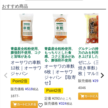
おすすめ商品
青森産全粒粉使用、
青森産全粒粉使用、
グルテンの持つ膨
膨張剤不使用、コク
もっちりとした食
力のみを利用して
と旨味がある
感、コクと旨みがあ
き上げました
る、膨張剤不使用
オーサワの車麩
ぜにふ（三回
オーサワの車麩
12枚｜オーサワ
焼き車麩） 21
6枚｜オーサワ
ジャパン
枚｜マルヨネ
ジャパン 【取寄
販売価格
¥
291
Point2倍
税込
せ】
4046
販売価格
¥
518
税込
Point2倍
1877-
定価
¥
292
のところ
販売価格
¥
324
税込