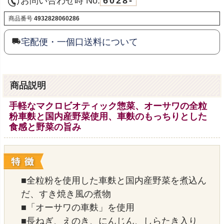
お問い合わせ時 No.
6028-
商品番号
4932828060286
宅配便・一個口送料について
商品説明
手軽なマクロビオティック惣菜、オーサワの全粒
粉車麩と国内産野菜使用、車麩のもっちりとした
食感と野菜の旨み
■全粒粉を使用した車麩と国内産野菜を煮込ん
だ、すき焼き風の煮物
■「オーサワの車麩」を使用
■長ねぎ、えのき、にんじん、しらたき入り