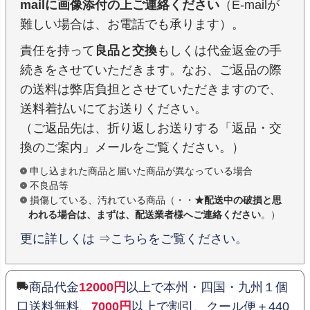
mailに画像添付の上ご連絡ください
（E-mailが
難しい場合は、お電話でも承ります）。
責任を持って
良品と交換
もしくは代金返金の手
続きをさせていただきます。なお、ご返品の際
の送料は弊店負担とさせていただきますので、
送料着払いにてお送りください。
（ご返品先は、折り返しお送りする「返品・交
換のご案内」メールをご覧ください。）
申し込まれた商品と届いた商品が異なっている場合
不良品等
損傷している、汚れている商品（・・
★配送中の破損と思
われる場合は、まずは、配送業者様へご連絡ください
。）
更に詳しくは ⇒こちらをご覧ください。
商品代金
12000円
以上で本州・四国・九州１個
口送料無料、
7000円
以上で割引、クール便＋440