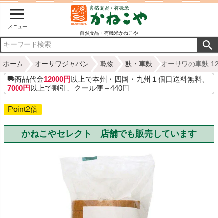
メニュー
自然食品・有機米かねこや
ホーム
オーサワジャパン
乾物
麩・車麩
オーサワの車麩 1
商品代金
12000円
以上で本州・四国・九州１個口送料無料、
7000円
以上で割引、クール便＋440円
Point2倍
かねこやセレクト 店舗でも販売しています