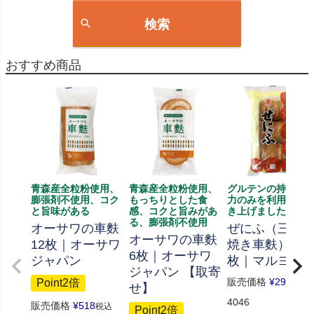
検索
おすすめ商品
青森産全粒粉使用、
青森産全粒粉使用、
グルテンの持つ膨
膨張剤不使用、コク
もっちりとした食
力のみを利用して
と旨味がある
感、コクと旨みがあ
き上げました
る、膨張剤不使用
オーサワの車麩
ぜにふ（三回
オーサワの車麩
12枚｜オーサワ
焼き車麩） 21
6枚｜オーサワ
ジャパン
枚｜マルヨネ
ジャパン 【取寄
販売価格
¥
291
Point2倍
税込
せ】
4046
販売価格
¥
518
税込
Point2倍