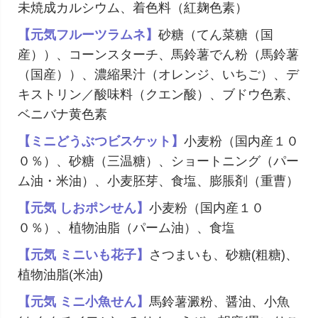
未焼成カルシウム、着色料（紅麹色素）
【元気フルーツラムネ】
砂糖（てん菜糖（国
産））、コーンスターチ、馬鈴薯でん粉（馬鈴薯
（国産））、濃縮果汁（オレンジ、いちご）、デ
キストリン／酸味料（クエン酸）、ブドウ色素、
ベニバナ黄色素
【ミニどうぶつビスケット】
小麦粉（国内産１０
０％）、砂糖（三温糖）、ショートニング（パー
ム油・米油）、小麦胚芽、食塩、膨脹剤（重曹）
【元気 しおポンせん】
小麦粉（国内産１０
０％）、植物油脂（パーム油）、食塩
【元気 ミニいも花子】
さつまいも、砂糖(粗糖)、
植物油脂(米油)
【元気 ミニ小魚せん】
馬鈴薯澱粉、醤油、小魚