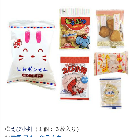
◎
えび小判
（１個：３枚入り）