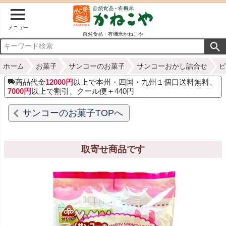
メニュー
自然食品・有機米かねこや
ホーム
お菓子
サンコーのお菓子
サンコーおかし詰合せ
ピ
商品代金
12000円
以上で本州・四国・九州１個口送料無料、
7000円
以上で割引、クール便＋440円
サンコーのお菓子TOPへ
取寄せ商品です