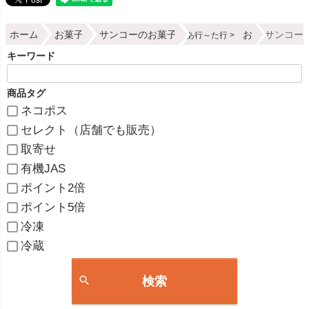
ホーム
お菓子
サンコーのお菓子
お
サンコー 
あ行～た行
キーワード
商品タグ
ネコポス
セレクト（店舗でも販売）
取寄せ
有機JAS
ポイント2倍
ポイント5倍
冷凍
冷蔵
検索