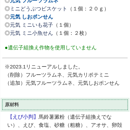
◎
元気 フルーツラムネ
◎
ミニどうぶつビスケット
（１個：２０ｇ）
◎
元気 しおポンせん
◎
元気 ミニいも花子
（１個）
◎
元気 ミニ小魚せん
（１個：２枚）
●遺伝子組換え作物を使用していません
※2023.1リニューアルしました。
（削除）フルーツラムネ、元気カリポテミニ
（追加）元気フルーツラムネ、元気しおポンせん
原材料
【えび小判】
馬鈴薯澱粉（遺伝子組換えでな
い）、えび、食塩、砂糖（粗糖）、アオサ、卵殻