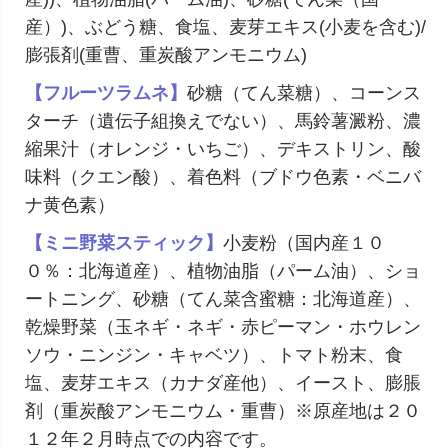
産）)、ぶどう糖、食塩、麦芽エキス(小麦を含む)/
膨張剤(重曹、重炭酸アンモニウム)
【フルーツラムネ】
砂糖（てん菜糖）、コーンス
ターチ（遺伝子組換えでない）、馬鈴薯澱粉、濃
縮果汁（オレンジ・いちご）、デキストリン、酸
味料（クエン酸）、着色料（ブドウ色素・ベニバ
ナ黄色素）
【ミニ野菜スティック】
小麦粉（国内産１０
０％：北海道産）、植物油脂（パーム油）、ショ
ートニング、砂糖（てん菜含蜜糖：北海道産）、
乾燥野菜（玉ネギ・ネギ・赤ピーマン・ホウレン
ソウ・ニンジン・キャベツ）、トマト粉末、食
塩、麦芽エキス（カナダ産他）、イースト、膨脹
剤（重炭酸アンモニウム・重曹）※原産地は２０
１２年２月時点での内容です。