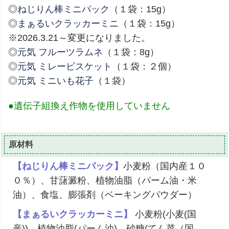
◎
ねじりん棒ミニパック
（１袋：15g）
◎
まぁるいクラッカーミニ
（１袋：15g）
※2026.3.21～変更になりました。
◎
元気 フルーツラムネ
（１袋：8g）
◎
元気 ミレービスケット
（１袋：２個）
◎
元気 ミニいも花子
（１袋）
●遺伝子組換え作物を使用していません
原材料
【ねじりん棒ミニパック】
小麦粉（国内産１０
０％）、甘藷澱粉、植物油脂（パーム油・米
油）、食塩、膨張剤（ベーキングパウダー）
【まぁるいクラッカーミニ】
小麦粉(小麦(国
産))、植物油脂(パーム油)、砂糖(てん菜（国