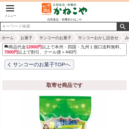
メニュー
自然食品・有機米かねこや
ホーム
お菓子
サンコーのお菓子
サンコーおかし詰合せ
み
商品代金
12000円
以上で本州・四国・九州１個口送料無料、
7000円
以上で割引、クール便＋440円
サンコーのお菓子TOPへ
取寄せ商品です