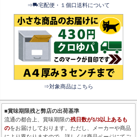
⇒
宅配便・１個口送料について
⇒対象商品はこちら
■賞味期限残と弊店の出荷基準
流通の都合上、賞味期限の
残日数が1/3以上あるも
の
をお届けしております。ただし、メーカーや商品
により異なりますので、詳しくは商品ページにてご