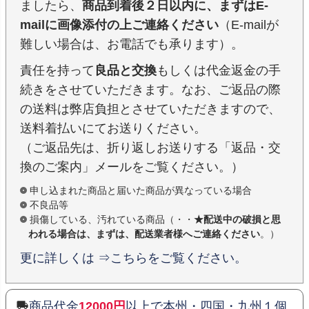
ましたら、
商品到着後２日以内に、まずはE-
mailに画像添付の上ご連絡ください
（E-mailが
難しい場合は、お電話でも承ります）。
責任を持って
良品と交換
もしくは代金返金の手
続きをさせていただきます。なお、ご返品の際
の送料は弊店負担とさせていただきますので、
送料着払いにてお送りください。
（ご返品先は、折り返しお送りする「返品・交
換のご案内」メールをご覧ください。）
申し込まれた商品と届いた商品が異なっている場合
不良品等
損傷している、汚れている商品（・・
★配送中の破損と思
われる場合は、まずは、配送業者様へご連絡ください
。）
更に詳しくは ⇒こちらをご覧ください。
商品代金
12000円
以上で本州・四国・九州１個