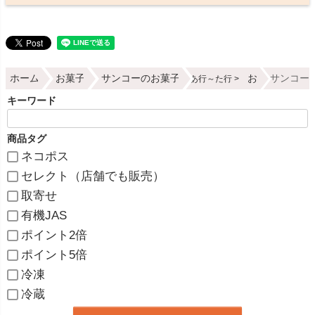
ホーム
お菓子
サンコーのお菓子
お
サンコー 
あ行～た行
キーワード
商品タグ
ネコポス
セレクト（店舗でも販売）
取寄せ
有機JAS
ポイント2倍
ポイント5倍
冷凍
冷蔵