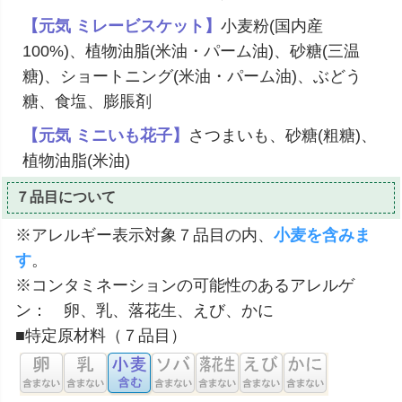
【元気 ミレービスケット】
小麦粉(国内産
100%)、植物油脂(米油・パーム油)、砂糖(三温
糖)、ショートニング(米油・パーム油)、ぶどう
糖、食塩、膨脹剤
【元気 ミニいも花子】
さつまいも、砂糖(粗糖)、
植物油脂(米油)
７品目について
※アレルギー表示対象７品目の内、
小麦を含みま
す
。
※コンタミネーションの可能性のあるアレルゲ
ン： 卵、乳、落花生、えび、かに
■特定原材料（７品目）