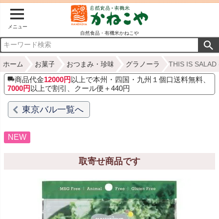
メニュー
自然食品・有機米かねこや
ホーム
お菓子
おつまみ・珍味
グラノーラ
THIS IS S
商品代金
12000円
以上で本州・四国・九州１個口送料無料、
7000円
以上で割引、クール便＋440円
東京バル一覧へ
NEW
取寄せ商品です