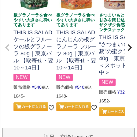
板グラノーラを食べ
板グラノーラを食べ
さつまいもと米麹
やすい大きさに砕い
やすい大きさに砕い
甘みを閉じ込めた
てあります
てあります
ザクザク食感のク
ンチスナック
THIS IS SALAD
THIS IS SALAD
THIS IS SALA
ケールとフルー
にんじんの板グ
”さつまいもと
ツの板グラノー
ラノーラ フルー
麹”の蜜クラン
ラ 80g｜東京バ
ツ 80g｜東京バ
40g｜東京バル
ル 【取寄せ・要
ル 【取寄せ・要
＜スポット入
10～14日】
10～14日】
中＞
NEW
NEW
NEW
販売価格
¥
540
販売価格
¥
540
税込
税込
販売価格
¥
324
税込
1645-
1648-
1652-