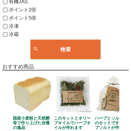
有機JAS
ポイント2倍
ポイント5倍
冷凍
冷蔵
検索
おすすめ商品
国産小麦粉と天然酵
このキットとオリー
ハーブとソルト、
母で作り上げた自慢
ブオイルでハーブオ
のセットです、ハ
の逸品
イルが作れます
ブソルトが作れま