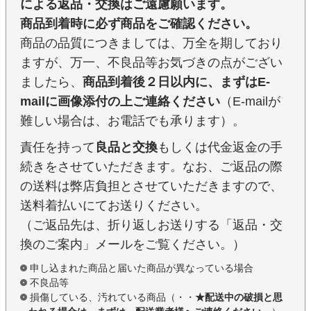
による返品・交換はご遠慮願います。
商品到着時に必ず商品をご確認ください。
商品の品質につきましては、万全を期しており
ますが、万一、不良品等お気づきの点がござい
ましたら、
商品到着後２日以内に、まずはE-
mailに画像添付の上ご連絡ください
（E-mailが
難しい場合は、お電話でも承ります）。
責任を持って
良品と交換
もしくは代金返金の手
続きをさせていただきます。なお、ご返品の際
の送料は弊店負担とさせていただきますので、
送料着払いにてお送りください。
（ご返品先は、折り返しお送りする「返品・交
換のご案内」メールをご覧ください。）
申し込まれた商品と届いた商品が異なっている場合
不良品等
損傷している、汚れている商品（・・
★配送中の破損と思