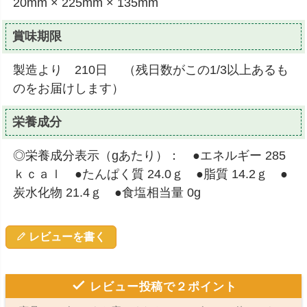
20mm × 225mm × 135mm
賞味期限
製造より 210日 （残日数がこの1/3以上あるも
のをお届けします）
栄養成分
◎栄養成分表示（gあたり）： ●エネルギー 285
ｋｃａｌ ●たんぱく質 24.0ｇ ●脂質 14.2ｇ ●
炭水化物 21.4ｇ ●食塩相当量 0g
レビューを書く
レビュー投稿で２ポイント