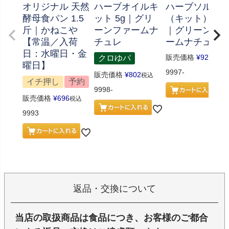
オリジナル 天然
ハーブオイルキ
ハーブソルト
酵母食パン 1.5
ット 5g｜グリ
（キット） 70
斤｜かねこや
ーンファームナ
｜グリーンフ
【常温／入荷
チュレ
ームナチュレ
日：水曜日・金
販売価格
¥
926
クロゆパ
税込
曜日】
9997-
販売価格
¥
802
税込
イチ押し
予約
9998-
販売価格
¥
696
税込
9993
返品・交換について
当店の取扱商品は食品につき、お客様のご都合