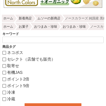
ホーム
新着商品
ムソーの新商品
ノースカラーズ 純国産 黒糖 
ホーム
お菓子
おつまみ・珍味
おつまみ・珍味
ノースカラ
キーワード
商品タグ
ネコポス
セレクト（店舗でも販売）
取寄せ
有機JAS
ポイント2倍
ポイント5倍
冷凍
冷蔵