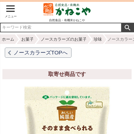
メニュー
自然食品・有機米かねこや
ホーム
お菓子
ノースカラーズのお菓子
珍味
ノースカラーズ
ノースカラーズTOPへ
取寄せ商品です