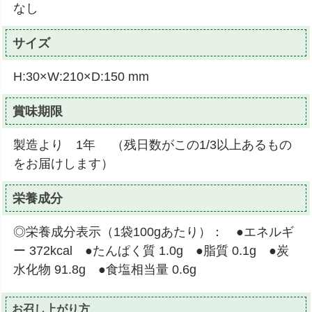
なし
サイズ
H:30×W:210×D:150 mm
賞味期限
製造より 1年 （残日数がこの1/3以上あるもの
をお届けします）
栄養成分
◎栄養成分表示（1袋100gあたり）： ●エネルギ
ー 372kcal ●たんぱく質 1.0g ●脂質 0.1g ●炭
水化物 91.8g ●食塩相当量 0.6g
お召し上がり方