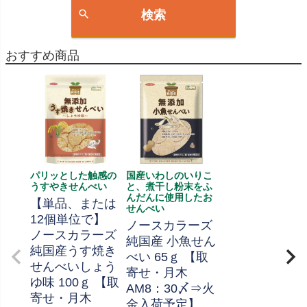
検索
おすすめ商品
パリッとした触感の
国産いわしのいりこ
うすやきせんべい
と、煮干し粉末をふ
んだんに使用したお
【単品、または
せんべい
12個単位で】
ノースカラーズ
ノースカラーズ
純国産 小魚せん
純国産うす焼き
べい 65ｇ 【取
せんべいしょう
寄せ・月木
ゆ味 100ｇ 【取
AM8：30〆⇒火
寄せ・月木
金入荷予定】