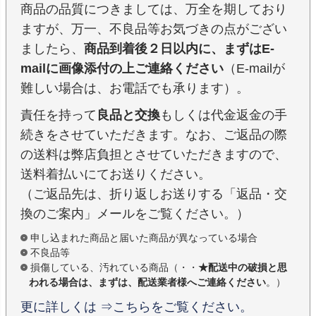
商品の品質につきましては、万全を期しており
ますが、万一、不良品等お気づきの点がござい
ましたら、
商品到着後２日以内に、まずはE-
mailに画像添付の上ご連絡ください
（E-mailが
難しい場合は、お電話でも承ります）。
責任を持って
良品と交換
もしくは代金返金の手
続きをさせていただきます。なお、ご返品の際
の送料は弊店負担とさせていただきますので、
送料着払いにてお送りください。
（ご返品先は、折り返しお送りする「返品・交
換のご案内」メールをご覧ください。）
申し込まれた商品と届いた商品が異なっている場合
不良品等
損傷している、汚れている商品（・・
★配送中の破損と思
われる場合は、まずは、配送業者様へご連絡ください
。）
更に詳しくは ⇒こちらをご覧ください。