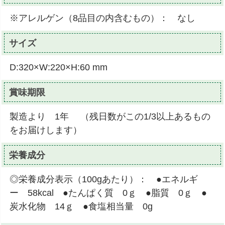
※アレルゲン（8品目の内含むもの）： なし
サイズ
D:320×W:220×H:60 mm
賞味期限
製造より 1年 （残日数がこの1/3以上あるもの
をお届けします）
栄養成分
◎栄養成分表示（100gあたり）： ●エネルギ
ー 58kcal ●たんぱく質 0ｇ ●脂質 0ｇ ●
炭水化物 14ｇ ●食塩相当量 0g