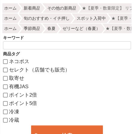
ホーム
新着商品
その他の新商品
★【夏季・数量限定】 リブイ
ホーム
旬のおすすめ・イチ押し
スポット入荷中
★【夏季・数
ホーム
季節商品
春夏
ゼリーなど（春夏）
★【夏季・数量限
キーワード
商品タグ
ネコポス
セレクト（店舗でも販売）
取寄せ
有機JAS
ポイント2倍
ポイント5倍
冷凍
冷蔵