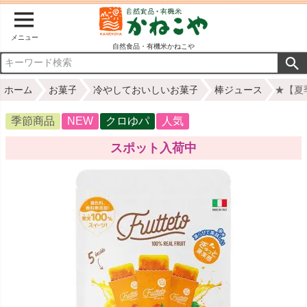
メニュー
自然食品・有機米かねこや
ホーム
お菓子
冷やしておいしいお菓子
棒ジュース
★【夏
季節商品
NEW
クロゆパ
人気
スポット入荷中