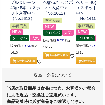
プル＆レモン
40g×5本 ＜スポ
ベリー 40g×5
40g×5本 ＜スポ
ット入荷中＞
＜スポット入
ット入荷中＞
（No.1612）
中＞
（No.1613）
（No.1611）
季節商品
季節商品
季節商品
NEW
NEW
NEW
クロゆパ
人気
クロゆパ
人気
クロゆパ
人気
販売価格
¥
732
税込
販売価格
¥
732
販売価格
¥
732
税込
税込
1612-
1613-
1611-
返品・交換について
当店の取扱商品は食品につき、お客様のご都合
による返品・交換はご遠慮願います。
商品到着時に必ず商品をご確認ください。