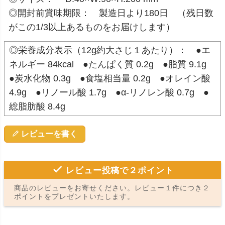
◎開封前賞味期限： 製造日より180日 （残日数
がこの1/3以上あるものをお届けします）
◎栄養成分表示（12g約大さじ１あたり）： ●エ
ネルギー 84kcal ●たんぱく質 0.2g ●脂質 9.1g
●炭水化物 0.3g ●食塩相当量 0.2g ●オレイン酸
4.9g ●リノール酸 1.7g ●α-リノレン酸 0.7g ●
総脂肪酸 8.4g
レビューを書く
レビュー投稿で２ポイント
商品のレビューをお寄せください。レビュー１件につき２
ポイントをプレゼントいたします。