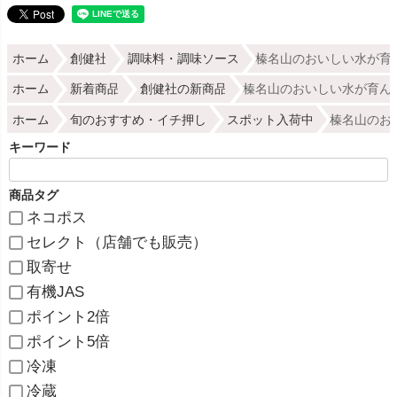
ホーム
創健社
調味料・調味ソース
榛名山のおいしい水が育ん
ホーム
新着商品
創健社の新商品
榛名山のおいしい水が育んだ
ホーム
旬のおすすめ・イチ押し
スポット入荷中
榛名山のお
キーワード
商品タグ
ネコポス
セレクト（店舗でも販売）
取寄せ
有機JAS
ポイント2倍
ポイント5倍
冷凍
冷蔵