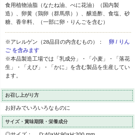
食用植物油脂（なたね油、べに花油）（国内製
造）、卵黄（鶏卵（群馬県））、醸造酢、食塩、砂
糖、香辛料、（一部に卵・りんごを含む）
※アレルゲン（28品目の内含むもの）：
卵 / りん
ご を含みます
※本品製造工場では「乳成分」・「小麦」・「落花
生」・「えび」・「かに」を含む製品を生産してい
ます。
お召し上がり方
お好みでいろいろなものに
サイズ・賞味期限・栄養成分
◎サイズ： D:40×W:90×H:200 mm