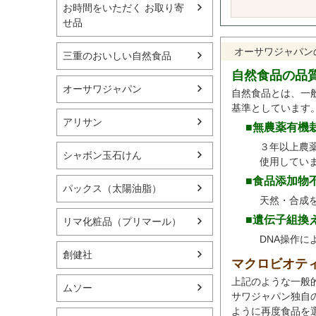
お時間をいただく お取り寄
せ品
オーサワジャパン
三重のおいしい自然食品
自然食品の品
オーサワジャパン
自然食品とは、一
基準としています
アリサン
■無農薬有機
３年以上農
シャボン玉石けん
使用してい
■食品添加物
パックス（太陽油脂）
天然・合成
■遺伝子組換
リマ化粧品（プリマール）
DNA操作
創健社
マクロビオテ
上記のような一般
ムソー
サワジャパン独自
ように再度食品を