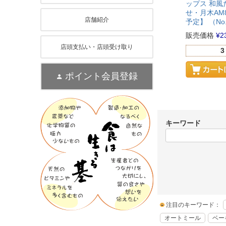
ップス 和風だ
せ・月木AM
店舗紹介
予定】 （No.
販売価格
¥
2
店頭支払い・店頭受け取り
3
ポイント会員登録
キーワード
注目のキーワード：
オートミール
ベー