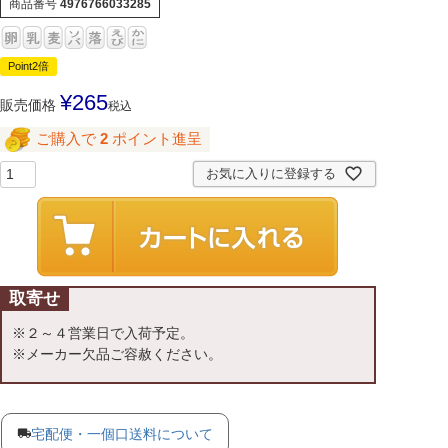
商品番号
4976766033285
Point2倍
¥
265
販売価格
税込
ご購入で
2
ポイント進呈
お気に入りに登録する
取寄せ
※２～４営業日で入荷予定。
※メーカー欠品ご容赦ください。
宅配便・一個口送料について