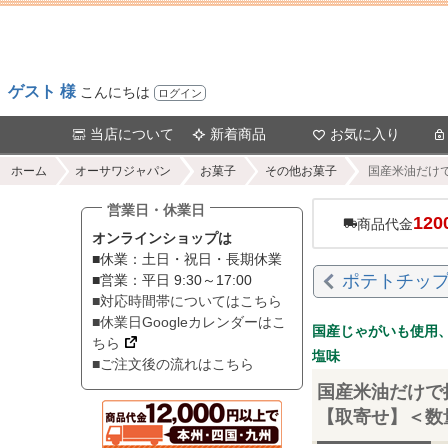
ゲスト 様
こんにちは
ログイン
当店について
新着商品
お気に入り
ホーム
オーサワジャパン
お菓子
その他お菓子
国産米油だけで
営業日・休業日
120
商品代金
オンラインショップは
■休業：土日・祝日・長期休業
ポテトチッ
■営業：平日 9:30～17:00
■対応時間帯についてはこちら
■休業日Googleカレンダーはこ
国産じゃがいも使用
ちら
塩味
■ご注文後の流れはこちら
国産米油だけで
【取寄せ】＜数