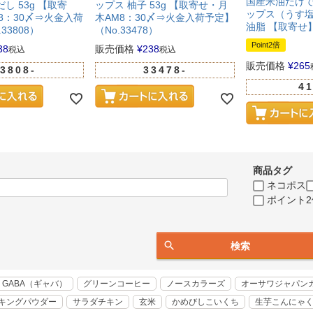
国産米油だけ
し 53g 【取寄
ップス 柚子 53g 【取寄せ・月
ップス（うす塩味
8：30〆⇒火金入荷
木AM8：30〆⇒火金入荷予定】
油脂 【取寄せ
33808）
（No.33478）
Point2倍
38
販売価格
¥
238
税込
税込
販売価格
¥
265
3808-
33478-
41
商品タグ
ネコポス
ポイント2
検索
GABA（ギャバ）
グリーンコーヒー
ノースカラーズ
オーサワジャパン
キングパウダー
サラダチキン
玄米
かめびしこいくち
生芋こんにゃ