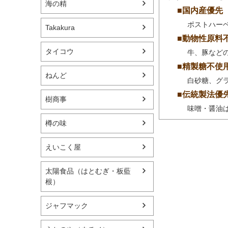
海の精
■国内産優先
ポストハー
Takakura
■動物性原料
タイコウ
牛、豚など
■精製糖不使
ねんど
白砂糖、グ
■伝統製法優
樹商事
味噌・醤油
樽の味
えいこく屋
太陽食品（はとむぎ・板藍
根）
ジャフマック