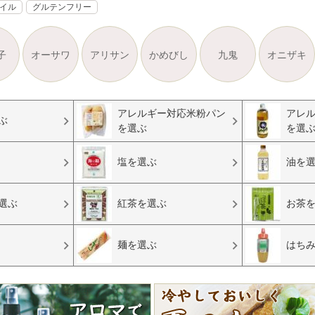
オイル
グルテンフリー
子
オーサワ
アリサン
かめびし
九鬼
オニザキ
アレルギー対応米粉パン
アレ
ぶ
を選ぶ
を選
塩を選ぶ
油を
選ぶ
紅茶を選ぶ
お茶
麺を選ぶ
はち