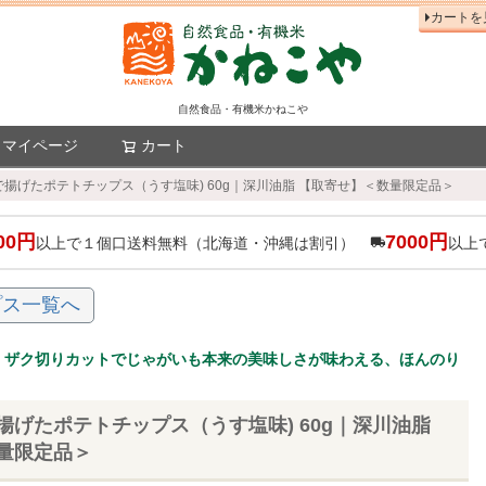
カートを
自然食品・有機米かねこや
マイページ
カート
検索
揚げたポテトチップス（うす塩味) 60g｜深川油脂 【取寄せ】＜数量限定品＞
00円
7000円
以上で１個口送料無料（北海道・沖縄は割引）
以上
プス一覧へ
、ザク切りカットでじゃがいも本来の美味しさが味わえる、ほんのり
揚げたポテトチップス（うす塩味) 60g｜深川油脂
量限定品＞