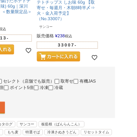
で揚げたポテトチ
テトチップス しお味 60g 【取
＜9～5月販売＞
) 60g｜深川
寄せ・毎週月・木朝8時半〆⇒
人気
】＜数量限定品＞
火・金入荷予定】
（No.33007）
販売価格
¥
254
税
サンコー
1602
税込
販売価格
¥
238
税込
13-
33007-
セレクト（店舗でも販売）
取寄せ
有機JAS
倍
ポイント5倍
冷凍
冷蔵
カタログ
サンコー
板藍根（ばんらんこん）
く
もち麦
特選そば
冷凍さぬきうどん
リセットタイム