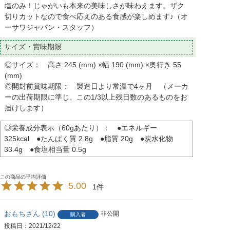
塩のみ！じゃがいも本来の美味しさが味わえます。ザク
切りカットなので食べ応えのある食感が楽しめます♪（オ
ーサワジャパン・スタッフ）
サイズ・賞味期限
◎サイズ： 高さ 245 (mm) ×幅 190 (mm) ×奥行き 55
(mm)
◎開封前賞味期限： 製造日より常温で4ヶ月 （メーカ
ーの出荷期限に準じ、この1/3以上残日数のあるものをお
届けします）
◎栄養成分表示（60gあたり）： ●エネルギー
325kcal ●たんぱく質 2.8g ●脂質 20g ●炭水化物
33.4g ●食塩相当量 0.5g
5.00
1
おもち
10
非公開
購入者
投稿日
2021/12/22