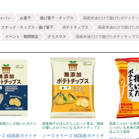
ャパン
お菓子
揚げ菓子・チップス
国産米油だけで揚げたポテトチップ
スナック・チップス・揚げ菓子
ポテトチップス
国産米油だけで揚げたポ
イベント・期間限定
クリスマス
国産米油だけで揚げたポテトチップス（
和風だしが効いたポテト
国産柚子がほんのりふわっと香る、後味
国産じゃがいも使
の優しさがクセになるポテトチップス
じゃがいも本来の
ほんのり塩味
ズ 純国産ポテトチ
ノースカラーズ 純国産ポテトチ