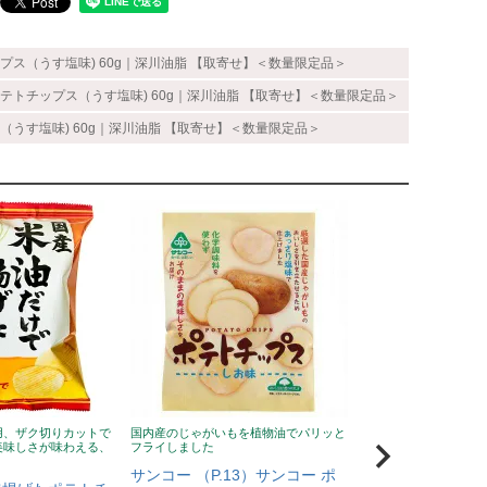
ス（うす塩味) 60g｜深川油脂 【取寄せ】＜数量限定品＞
テトチップス（うす塩味) 60g｜深川油脂 【取寄せ】＜数量限定品＞
うす塩味) 60g｜深川油脂 【取寄せ】＜数量限定品＞
用、ザク切りカットで
国内産のじゃがいもを植物油でパリッと
北海道産馬鈴薯を10
美味しさが味わえる、
フライしました
用せず、素材の風味を
サンコー （P.13）サンコー ポ
ノンソルトポテトチ