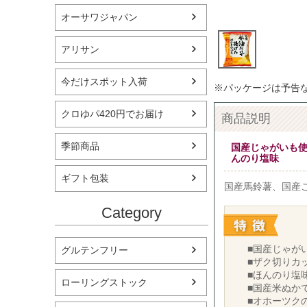
オーサワジャパン
アリサン
今だけスポット入荷
※パッケージは予告
クロゆパ420円でお届け
商品説明
季節商品
国産じゃがいも
んのり塩味
ギフト包装
国産馬鈴薯、国産
Category
■国産じゃが
グルテンフリー
■ザク切りカ
■ほんのり塩
ローリングストック
■国産米ぬか
■オホーツク