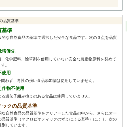
の品質基準
質基準
般的な自然食品の基準で選択した安全な食品です。次の３点を品質
。
栽培優先
薬、化学肥料、除草剤を使用していない安全な農産物原料を努めて
ます。
不使用
を問わず、毒性の強い食品添加物は使用していません。
え作物不使用
による遺伝子組み換えのある食品は使用していません。
ィックの品質基準
的な自然食品の品質基準をクリアーした食品の中から、さらにオー
の品質基準（マクロビオティックの考えによる基準）により、次の
選別しています。