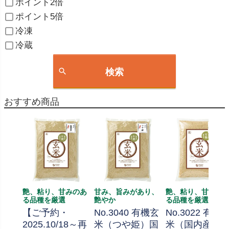
ポイント2倍
ポイント5倍
冷凍
冷蔵
検索
おすすめ商品
艶、粘り、甘みのあ
甘み、旨みがあり、
艶、粘り、甘みの
る品種を厳選
艶やか
る品種を厳選
【ご予約・
No.3040 有機玄
No.3022 有機
2025.10/18～再
米（つや姫）国
米（国内産）