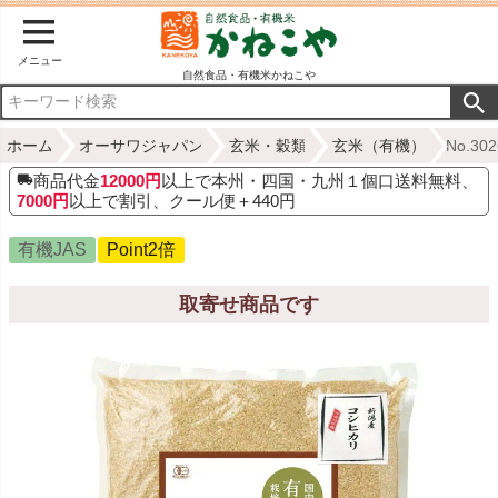
メニュー
自然食品・有機米かねこや
ホーム
オーサワジャパン
玄米・穀類
玄米（有機）
No.3
商品代金
12000円
以上で本州・四国・九州１個口送料無料、
7000円
以上で割引、クール便＋440円
有機JAS
Point2倍
取寄せ商品です