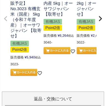
販予定】
内産 5kg｜オー
2kg｜オーサワ
No.3023 有機玄
サワジャパン
ジャパン 【取
米（国産） 5kg
【取寄せ】
せ】
（令和７年度
有機JAS
有機JAS
産）｜オーサワ
Point2倍
Point2倍
ジャパン 【取寄
せ】
販売価格
¥
6,264
販売価格
¥
2,484
税込
税
3040-
3022-
有機JAS
Point2倍
販売価格
¥
5,940
税込
3023-
返品・交換について