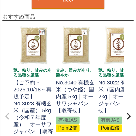
おすすめ商品
艶、粘り、甘みのあ
甘み、旨みがあり、
艶、粘り、甘みの
る品種を厳選
艶やか
る品種を厳選
【ご予約・
No.3040 有機玄
No.3022 有機
2025.10/18～再
米（つや姫）国
米（国内産）
販予定】
内産 5kg｜オー
2kg｜オーサワ
No.3023 有機玄
サワジャパン
ジャパン 【取
米（国産） 5kg
【取寄せ】
せ】
（令和７年度
有機JAS
有機JAS
産）｜オーサワ
Point2倍
Point2倍
ジャパン 【取寄