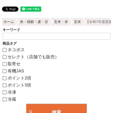
ホーム
米・雑穀・麦・豆
玄米・米
玄米
【令和7年度産新米】
キーワード
商品タグ
ネコポス
セレクト（店舗でも販売）
取寄せ
有機JAS
ポイント2倍
ポイント5倍
冷凍
冷蔵
検索