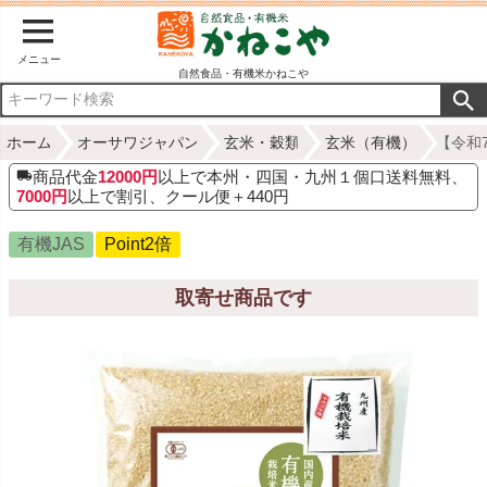
メニュー
自然食品・有機米かねこや
ホーム
オーサワジャパン
玄米・穀類
玄米（有機）
【令和7
商品代金
12000円
以上で本州・四国・九州１個口送料無料、
7000円
以上で割引、クール便＋440円
有機JAS
Point2倍
取寄せ商品です