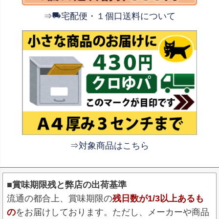
⇒
宅配便・１個口送料について
⇒対象商品はこちら
■賞味期限残と弊店の出荷基準
流通の都合上、賞味期限の
残日数が1/3以上あるも
の
をお届けしております。ただし、メーカーや商品