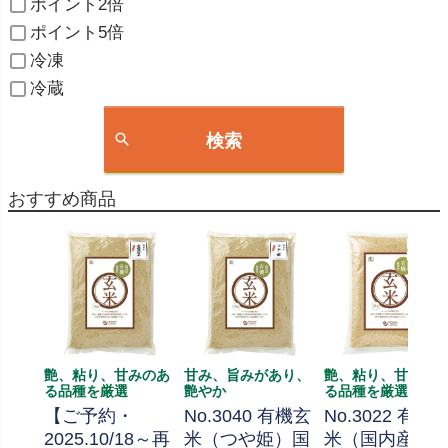
ポイント2倍
ポイント5倍
冷凍
冷蔵
検索
おすすめ商品
艶、粘り、甘みのあ
甘み、旨みがあり、
艶、粘り、甘みの
る品種を厳選
艶やか
る品種を厳選
【ご予約・
No.3040 有機玄
No.3022 有機
2025.10/18～再
米（つや姫）国
米（国内産）