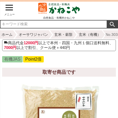
メニュー
自然食品・有機米かねこや
ホーム
オーサワジャパン
玄米・穀類
玄米（有機）
No.3
商品代金
12000円
以上で本州・四国・九州１個口送料無料、
7000円
以上で割引、クール便＋440円
有機JAS
Point2倍
取寄せ商品です