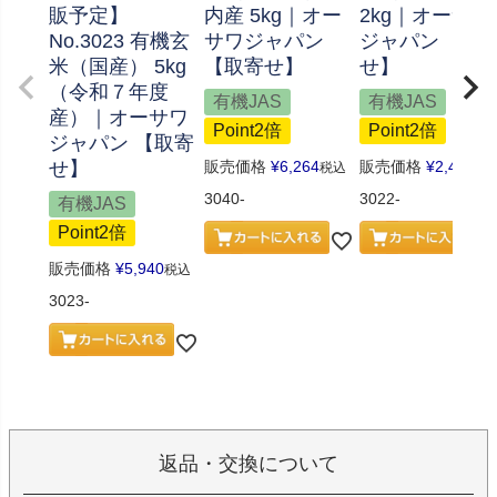
販予定】
内産 5kg｜オー
2kg｜オーサワ
No.3023 有機玄
サワジャパン
ジャパン 【取
米（国産） 5kg
【取寄せ】
せ】
（令和７年度
有機JAS
有機JAS
産）｜オーサワ
Point2倍
Point2倍
ジャパン 【取寄
せ】
販売価格
¥
6,264
販売価格
¥
2,484
税込
税
3040-
3022-
有機JAS
Point2倍
販売価格
¥
5,940
税込
3023-
返品・交換について