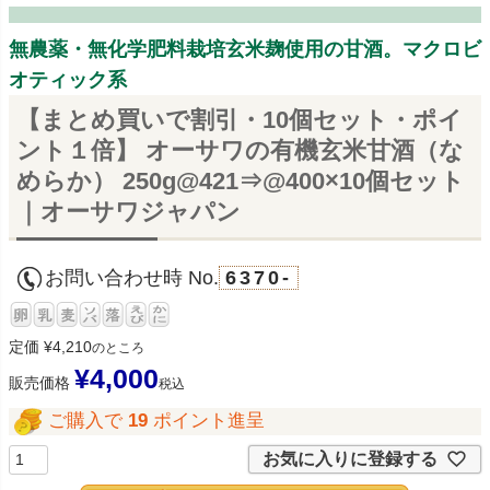
無農薬・無化学肥料栽培玄米麹使用の甘酒。マクロビ
オティック系
【まとめ買いで割引・10個セット・ポイ
ント１倍】 オーサワの有機玄米甘酒（な
めらか） 250g@421⇒@400×10個セット
｜オーサワジャパン
お問い合わせ時 No.
6370-
定価
¥
4,210
のところ
¥
4,000
販売価格
税込
ご購入で
19
ポイント進呈
お気に入りに登録する