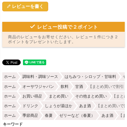
レビューを書く
レビュー投稿で２ポイント
商品のレビューをお寄せください。レビュー１件につき２
ポイントをプレゼントいたします。
ホーム
調味料・調味ソース
はちみつ・シロップ・甘味料
そ
ホーム
オーサワジャパン
飲料
甘酒
【まとめ買いで割引・
ホーム
お買い得品
まとめ買い
その他まとめ買い
【まとめ
ホーム
ドリンク
しょうが湯ほか
あま酒
【まとめ買いで割
ホーム
季節商品
春夏
ゼリーなど（春夏）
あま酒
【ま
キーワード