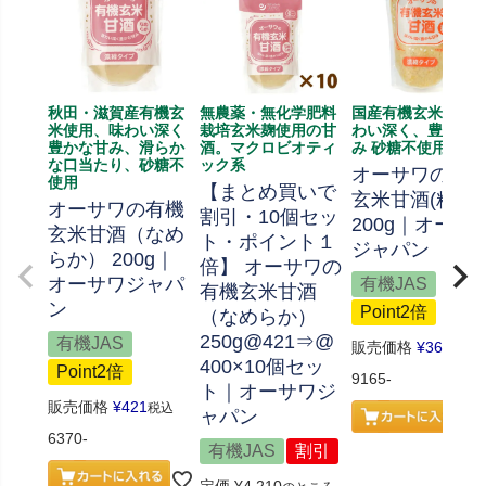
秋田・滋賀産有機玄
無農薬・無化学肥料
国産有機玄米使用 
米使用、味わい深く
栽培玄米麹使用の甘
わい深く、豊かな
豊かな甘み、滑らか
酒。マクロビオティ
み 砂糖不使用
な口当たり、砂糖不
ック系
オーサワの有
使用
【まとめ買いで
玄米甘酒(粒)
オーサワの有機
割引・10個セッ
200g｜オーサ
玄米甘酒（なめ
ト・ポイント１
ジャパン
らか） 200g｜
倍】 オーサワの
オーサワジャパ
有機JAS
有機玄米甘酒
ン
Point2倍
（なめらか）
250g@421⇒@
有機JAS
販売価格
¥
367
税込
400×10個セッ
Point2倍
9165-
ト｜オーサワジ
販売価格
¥
421
税込
ャパン
6370-
有機JAS
割引
定価
¥
4,210