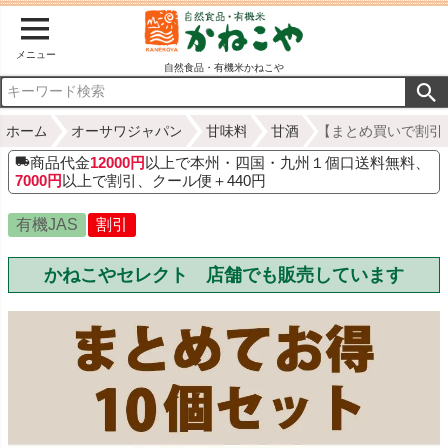
メニュー
自然食品・有機米かねこや
ホーム
オーサワジャパン
甘味料
甘酒
【まとめ買いで割引・
商品代金
12000円
以上で本州・四国・九州１個口送料無料、
7000円
以上で割引、クール便＋440円
有機JAS
割引
かねこやセレクト 店舗でも販売しています