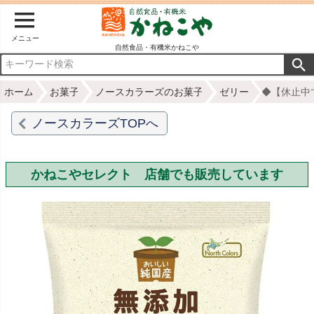
メニュー
自然食品・有機米かねこや
ホーム
お菓子
ノースカラーズのお菓子
ゼリー
◆【休止中で
ノースカラーズTOPへ
かねこやセレクト 店舗でも販売しています