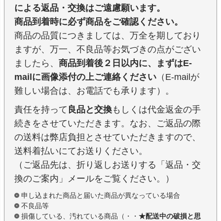
による返品・交換はご遠慮願います。
商品到着時に必ず商品をご確認ください。
商品の品質につきましては、万全を期しており
ますが、万一、不良品等お気づきの点がござい
ましたら、
商品到着後２日以内に、まずはE-
mailに画像添付の上ご連絡ください
（E-mailが
難しい場合は、お電話でも承ります）。
責任を持って
良品と交換
もしくは代金返金の手
続きをさせていただきます。なお、ご返品の際
の送料は弊店負担とさせていただきますので、
送料着払いにてお送りください。
（ご返品先は、折り返しお送りする「返品・交
換のご案内」メールをご覧ください。）
申し込まれた商品と届いた商品が異なっている場合
不良品等
損傷している、汚れている商品（・・
★配送中の破損と思