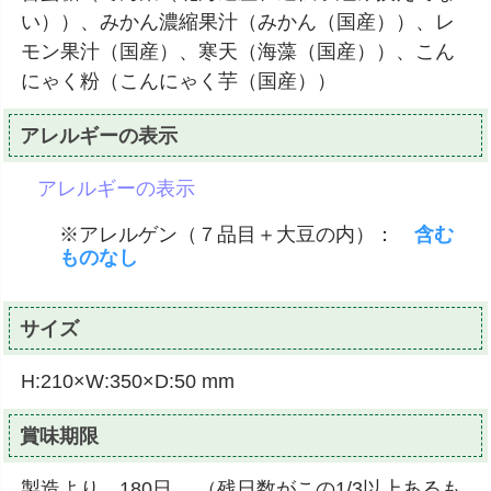
い））、みかん濃縮果汁（みかん（国産））、レ
モン果汁（国産）、寒天（海藻（国産））、こん
にゃく粉（こんにゃく芋（国産））
アレルギーの表示
アレルギーの表示
※アレルゲン（７品目＋大豆の内）：
含む
ものなし
サイズ
H:210×W:350×D:50 mm
賞味期限
製造より 180日 （残日数がこの1/3以上あるも