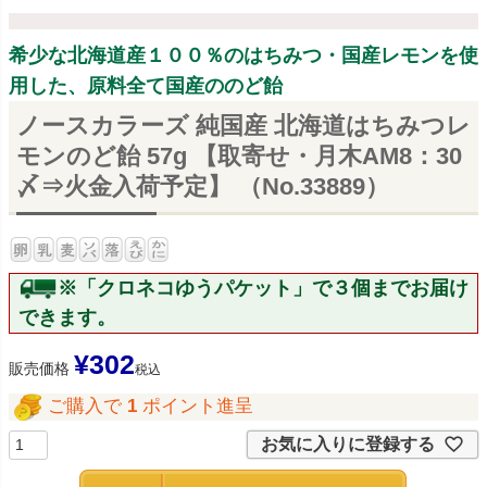
希少な北海道産１００％のはちみつ・国産レモンを使
用した、原料全て国産ののど飴
ノースカラーズ 純国産 北海道はちみつレ
モンのど飴 57g 【取寄せ・月木AM8：30
〆⇒火金入荷予定】 （No.33889）
※「クロネコゆうパケット」で３個までお届け
できます。
¥
302
販売価格
税込
ご購入で
1
ポイント進呈
お気に入りに登録する