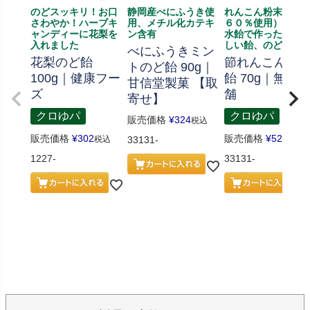
のどスッキリ！お口
静岡産べにふうき使
れんこん粉末（節
さわやか！ハーブキ
用、メチル化カテキ
６０％使用）と麦
ャンディーに花梨を
ン含有
水飴で作ったなつ
入れました
しい飴、のど飴に
べにふうきミン
花梨のど飴
節れんこんの
トのど飴 90g｜
100g｜健康フー
飴 70g｜無双
甘信堂製菓 【取
ズ
舗
寄せ】
クロゆパ
クロゆパ
販売価格
¥
324
税込
販売価格
¥
302
販売価格
¥
529
税込
33131-
税込
1227-
33131-