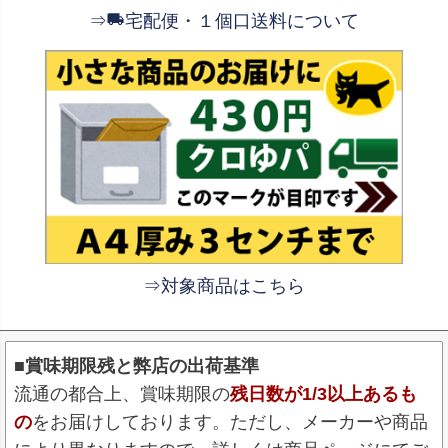
⇒
宅配便・１個口送料について
⇒対象商品はこちら
■賞味期限残と弊店の出荷基準
流通の都合上、賞味期限の
残日数が1/3以上あるも
の
をお届けしております。ただし、メーカーや商品