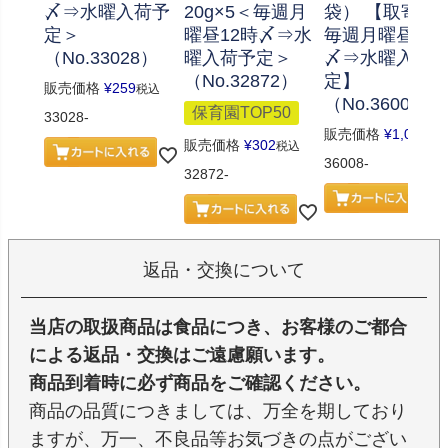
〆⇒水曜入荷予
20g×5＜毎週月
袋） 【取寄せ
定＞
曜昼12時〆⇒水
毎週月曜昼12
（No.33028）
曜入荷予定＞
〆⇒水曜入荷
（No.32872）
定】
販売価格
¥
259
税込
（No.36008）
保育園TOP50
33028-
販売価格
¥
1,037
税
販売価格
¥
302
税込
36008-
32872-
返品・交換について
当店の取扱商品は食品につき、お客様のご都合
による返品・交換はご遠慮願います。
商品到着時に必ず商品をご確認ください。
商品の品質につきましては、万全を期しており
ますが、万一、不良品等お気づきの点がござい