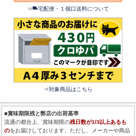
⇒
宅配便・１個口送料について
⇒対象商品はこちら
■賞味期限残と弊店の出荷基準
流通の都合上、賞味期限の
残日数が1/3以上あるも
の
をお届けしております。ただし、メーカーや商品