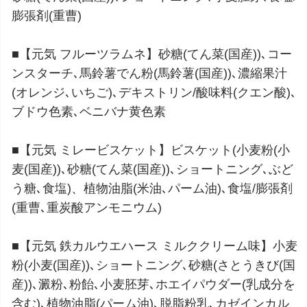
膨張剤(重曹)
■【元気 フルーツラムネ】砂糖(てん菜(国産))､コー
ンスターチ､馬鈴薯でん粉(馬鈴薯(国産))､濃縮果汁
(オレンジ､いちご)､デキストリン/酸味料(クエン酸)､
ブドウ色素､ベニバナ黄色素
■【元気 ミレービスケット】ビスケット(小麦粉(小
麦(国産))､砂糖(てん菜(国産))､ショートニング､ぶど
う糖､食塩)、植物油脂(米油､パーム油)､食塩/膨張剤
(重曹､重炭酸アンモニウム)
■【元気 鉄カルウエハース ミルククリーム味】小麦
粉(小麦(国産))､ショートニング､砂糖(さとうきび(国
産))､澱粉､粉飴､小麦胚芽､ホエイパウダー(乳成分を
含む)､植物油脂(パーム油)､脱脂粉乳､カゼインカル