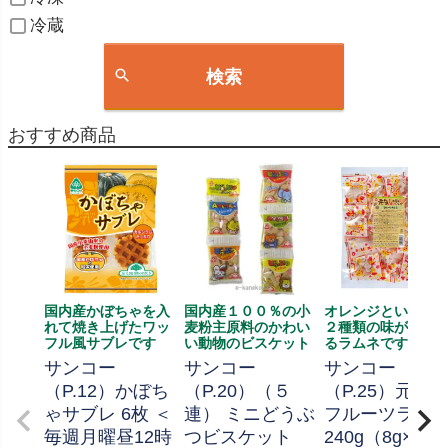
冷蔵
検索
おすすめ商品
国内産かぼちゃを入
国内産１００％の小
オレンジといちご
れて焼き上げたワッ
麦粉主原料のかわい
２種類の味が楽し
フル風サブレです
い動物のビスケット
るラムネです
サンコー
サンコー
サンコー
（P.12）かぼち
（P.20）（５
（P.25）元気
ゃサブレ 6枚 ＜
連） ミニどうぶ
フルーツラム
毎週月曜昼12時
つビスケット
240g（8g×30