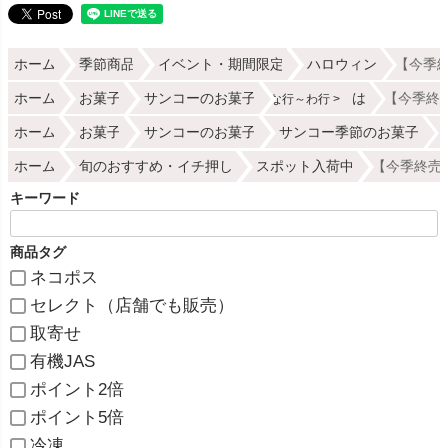
ホーム
季節商品
イベント・期間限定
ハロウィン
【今季終
ホーム
お菓子
サンコーのお菓子
は
【今季終売
な行～わ行
ホーム
お菓子
サンコーのお菓子
サンコー季節のお菓子
ホーム
旬のおすすめ・イチ押し
スポット入荷中
【今季終売2
キーワード
商品タグ
ネコポス
セレクト（店舗でも販売）
取寄せ
有機JAS
ポイント2倍
ポイント5倍
冷凍