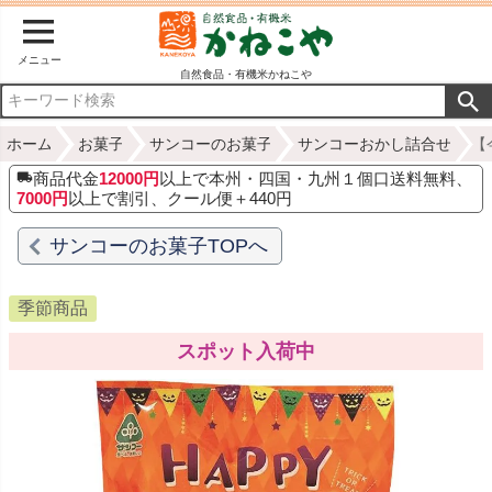
メニュー
自然食品・有機米かねこや
ホーム
お菓子
サンコーのお菓子
サンコーおかし詰合せ
【
商品代金
12000円
以上で本州・四国・九州１個口送料無料、
7000円
以上で割引、クール便＋440円
サンコーのお菓子TOPへ
季節商品
スポット入荷中