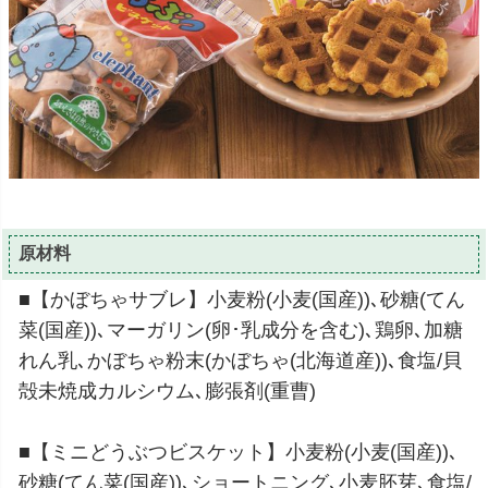
原材料
■【かぼちゃサブレ】小麦粉(小麦(国産))､砂糖(てん
菜(国産))､マーガリン(卵･乳成分を含む)､鶏卵､加糖
れん乳､かぼちゃ粉末(かぼちゃ(北海道産))､食塩/貝
殻未焼成カルシウム､膨張剤(重曹)
■【ミニどうぶつビスケット】小麦粉(小麦(国産))､
砂糖(てん菜(国産))､ショートニング､小麦胚芽､食塩/