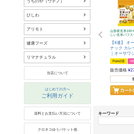
うちのや（ウチノ）
ひしわ
アリモト
山形産玄米10
しい玄米パフス
【4連】 オ
健康フーズ
ナック カレー味
｜オーサワジ
リマナチュラル
Point2倍
N
販売価格
¥
2
当店について
はじめての方へ
ご利用ガイド
キーワード
送料とお支払い方法について
クロネコゆうパケット他