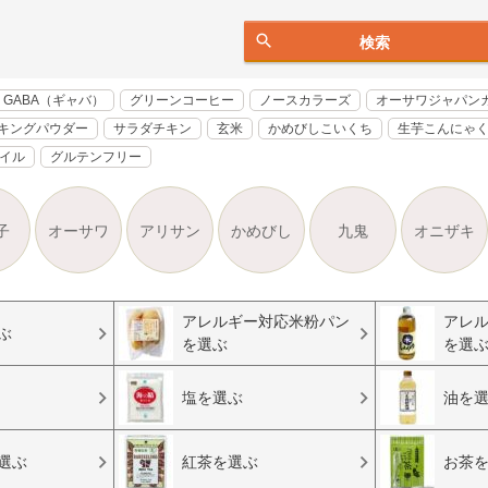
検索
GABA（ギャバ）
グリーンコーヒー
ノースカラーズ
オーサワジャパン
キングパウダー
サラダチキン
玄米
かめびしこいくち
生芋こんにゃ
オイル
グルテンフリー
子
オーサワ
アリサン
かめびし
九鬼
オニザキ
アレルギー対応米粉パン
アレ
ぶ
を選ぶ
を選
塩を選ぶ
油を
選ぶ
紅茶を選ぶ
お茶