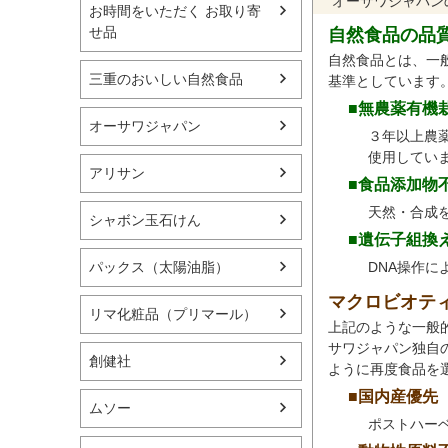
オーサワジャパン
お時間をいただく お取り寄
せ品
自然食品の品
自然食品とは、一
三重のおいしい自然食品
基準としています
■無農薬有機
オーサワジャパン
３年以上農
使用してい
アリサン
■食品添加物
天然・合成
シャボン玉石けん
■遺伝子組換
DNA操作
パックス（太陽油脂）
マクロビオテ
リマ化粧品（プリマール）
上記のような一般
サワジャパン独自
創健社
ように再度食品を
■国内産優先
ムソー
ポストハー