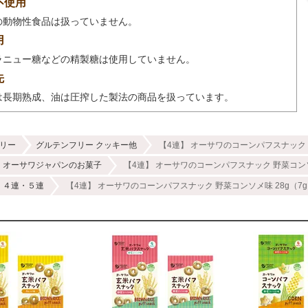
不使用
の動物性食品は扱っていません。
用
ラニュー糖などの精製糖は使用していません。
先
は長期熟成、油は圧搾した製法の商品を扱っています。
リー
グルテンフリー クッキー他
【4連】 オーサワのコーンパフスナック 
オーサワジャパンのお菓子
【4連】 オーサワのコーンパフスナック 野菜コンソ
４連・５連
【4連】 オーサワのコーンパフスナック 野菜コンソメ味 28g（7