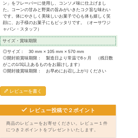
ン」をフレーバーに使用し、コンソメ味に仕上げまし
た。コーンの甘みと野菜の旨みがいきたコク旨な味わい
です。体にやさしく美味しいお菓子で心も体も嬉しく笑
顔に、お子様のお菓子にもピッタリです。（オーサワジ
ャパン・スタッフ）
サイズ・賞味期限
◎サイズ： 30 mm × 105 mm × 570 mm
◎開封前賞味期限： 製造日より常温で8ヶ月 （残日数
がこの1/3以上あるものをお届けします）
◎開封後賞味期限： お早めにお召し上がりください
レビューを書く
レビュー投稿で２ポイント
商品のレビューをお寄せください。レビュー１件
につき２ポイントをプレゼントいたします。