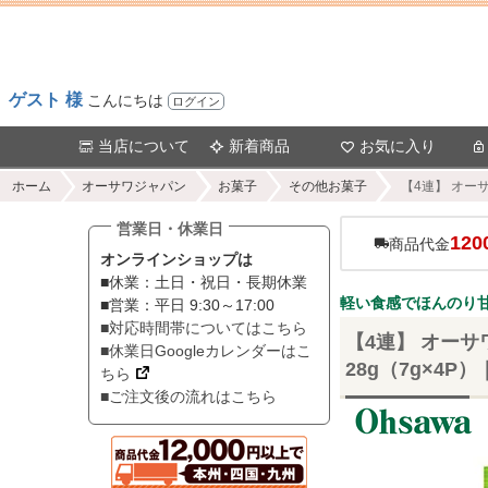
ゲスト 様
こんにちは
ログイン
当店について
新着商品
お気に入り
ホーム
オーサワジャパン
お菓子
その他お菓子
【4連】 オー
営業日・休業日
120
商品代金
オンラインショップは
■休業：土日・祝日・長期休業
軽い食感でほんのり
■営業：平日 9:30～17:00
■対応時間帯についてはこちら
【4連】 オー
■休業日Googleカレンダーはこ
28g（7g×4
ちら
■ご注文後の流れはこちら