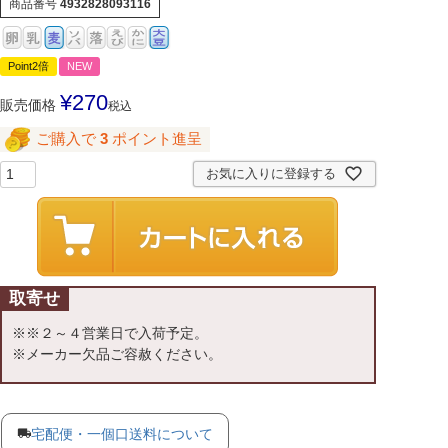
商品番号
4932828093116
Point2倍
NEW
¥
270
販売価格
税込
ご購入で
3
ポイント進呈
お気に入りに登録する
取寄せ
※※２～４営業日で入荷予定。
※メーカー欠品ご容赦ください。
宅配便・一個口送料について