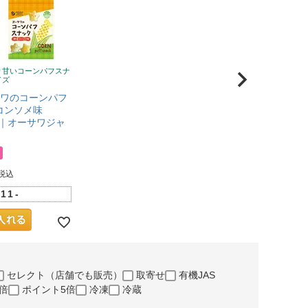
り甘いコーンパフスナ
イズ
サワのコーンパフ
コンソメ味
P）｜オーサワジャ
】
税込
11-
セレクト（店舗でも販売）
取寄せ
有機JAS
倍
ポイント5倍
冷凍
冷蔵