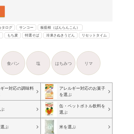
カタログ
サンコー
板藍根（ばんらんこん）
く
もち麦
特選そば
冷凍さぬきうどん
リセットタイム
食パン
塩
はちみつ
リマ
ルギー対応の調味料
アレルギー対応のお菓子
ぶ
を選ぶ
缶・ペットボトル飲料を
選ぶ
選ぶ
を選ぶ
米を選ぶ