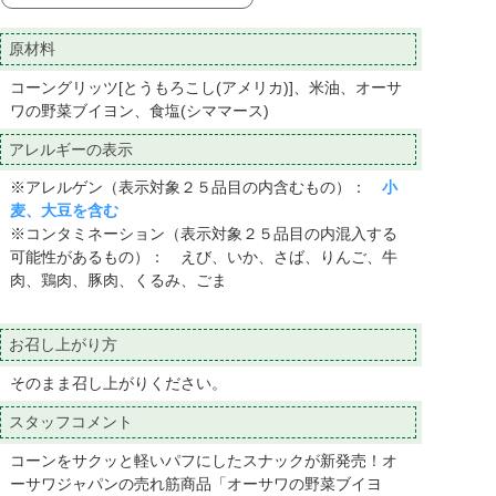
原材料
コーングリッツ[とうもろこし(アメリカ)]、米油、オーサ
ワの野菜ブイヨン、食塩(シママース)
アレルギーの表示
※アレルゲン（表示対象２５品目の内含むもの）：
小
麦、大豆を含む
※コンタミネーション（表示対象２５品目の内混入する
可能性があるもの）： えび、いか、さば、りんご、牛
肉、鶏肉、豚肉、くるみ、ごま
お召し上がり方
そのまま召し上がりください。
スタッフコメント
コーンをサクッと軽いパフにしたスナックが新発売！オ
ーサワジャパンの売れ筋商品「オーサワの野菜ブイヨ