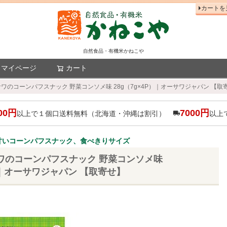
カートを
自然食品・有機米かねこや
マイページ
カート
検索
サワのコーンパフスナック 野菜コンソメ味 28g（7g×4P）｜オーサワジャパン 【取
00円
7000円
以上で１個口送料無料（北海道・沖縄は割引）
以上
甘いコーンパフスナック、食べきりサイズ
サワのコーンパフスナック 野菜コンソメ味
P）｜オーサワジャパン 【取寄せ】