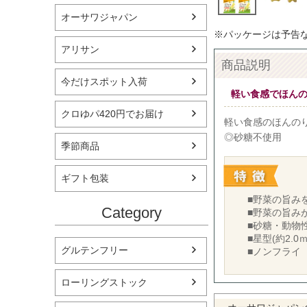
オーサワジャパン
※パッケージは予告
アリサン
商品説明
今だけスポット入荷
軽い食感でほん
クロゆパ420円でお届け
軽い食感のほんの
◎砂糖不使用
季節商品
ギフト包装
■野菜の旨み
Category
■野菜の旨み
■砂糖・動物
■星型(約2.0
グルテンフリー
■ノンフライ
ローリングストック