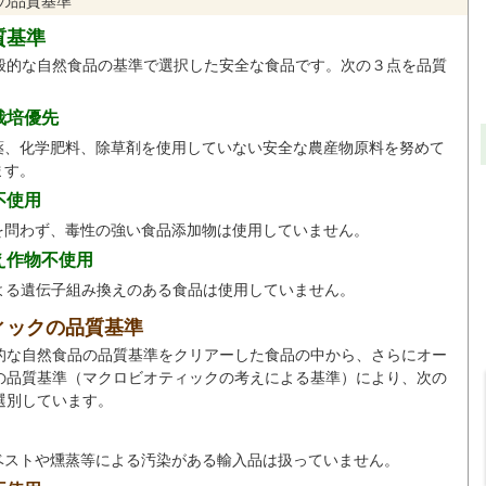
の品質基準
質基準
般的な自然食品の基準で選択した安全な食品です。次の３点を品質
。
栽培優先
薬、化学肥料、除草剤を使用していない安全な農産物原料を努めて
ます。
不使用
を問わず、毒性の強い食品添加物は使用していません。
え作物不使用
による遺伝子組み換えのある食品は使用していません。
ィックの品質基準
的な自然食品の品質基準をクリアーした食品の中から、さらにオー
の品質基準（マクロビオティックの考えによる基準）により、次の
選別しています。
ベストや燻蒸等による汚染がある輸入品は扱っていません。