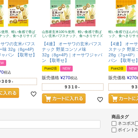
0％使用、軽い食感で香ば
山形産玄米100％使用、軽い食感で香ば
軽い食感でほんの
ナック、食べきりサイズ
しい玄米パフスナック、食べきりサイズ
ック、食べきりサ
ーサワの玄米パフス
【4連】 オーサワの玄米パフス
【4連】 オー
 32g（8g×4P)
ナック 野菜コンソメ味
スナック 野菜
ャパン 【取寄せ】
32g（8g×4P)｜オーサワジャパ
28g（7g×4
ン 【取寄せ】
パン 【取寄せ
EW
Point2倍
NEW
Point2倍
NEW
70
税込
販売価格
¥
270
販売価格
¥
270
税込
9309-
9310-
93
商品タグ
ネコポス
ポイント2