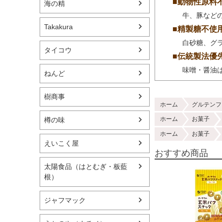
■動物性原料
海の精
牛、豚など
Takakura
■精製糖不使
白砂糖、グ
タイコウ
■伝統製法優
味噌・醤油
ねんど
樹商事
ホーム
グルテンフ
ホーム
お菓子
樽の味
ホーム
お菓子
えいこく屋
おすすめ商品
太陽食品（はとむぎ・板藍
根）
ジャフマック