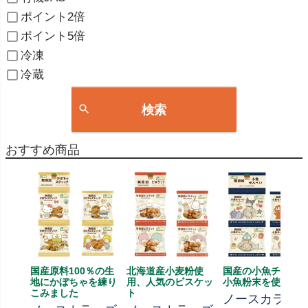
ポイント2倍
ポイント5倍
冷凍
冷蔵
検索
おすすめ商品
国産原料100％の生
北海道産小麦粉使
国産の小魚チップ
地にかぼちゃを練り
用、人気のビスケッ
小魚粉末を使用
こみました
ト
ノースカラー