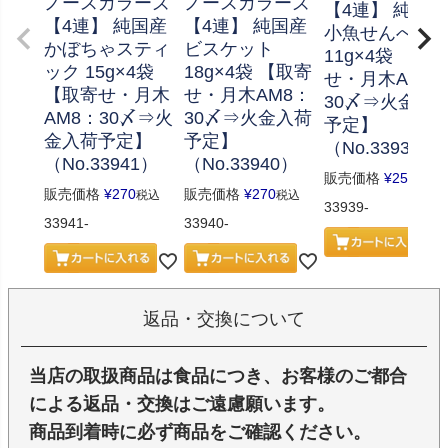
ノースカラーズ
ノースカラーズ
【4連】 純国産
【4連】 純国産
【4連】 純国産
小魚せんべい
かぼちゃスティ
ビスケット
11g×4袋 【取
ック 15g×4袋
18g×4袋 【取寄
せ・月木AM8
【取寄せ・月木
せ・月木AM8：
30〆⇒火金入
AM8：30〆⇒火
30〆⇒火金入荷
予定】
金入荷予定】
予定】
（No.33939）
（No.33941）
（No.33940）
販売価格
¥
259
税込
販売価格
¥
270
販売価格
¥
270
税込
税込
33939-
33941-
33940-
返品・交換について
当店の取扱商品は食品につき、お客様のご都合
による返品・交換はご遠慮願います。
商品到着時に必ず商品をご確認ください。