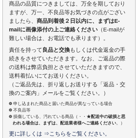
商品の品質につきましては、万全を期しており
ますが、万一、不良品等お気づきの点がござい
ましたら、
商品到着後２日以内に、まずはE-
mailに画像添付の上ご連絡ください
（E-mailが
難しい場合は、お電話でも承ります）。
責任を持って
良品と交換
もしくは代金返金の手
続きをさせていただきます。なお、ご返品の際
の送料は弊店負担とさせていただきますので、
送料着払いにてお送りください。
（ご返品先は、折り返しお送りする「返品・交
換のご案内」メールをご覧ください。）
申し込まれた商品と届いた商品が異なっている場合
不良品等
損傷している、汚れている商品（・・
★配送中の破損と思
われる場合は、まずは、配送業者様へご連絡ください
。）
更に詳しくは ⇒こちらをご覧ください。