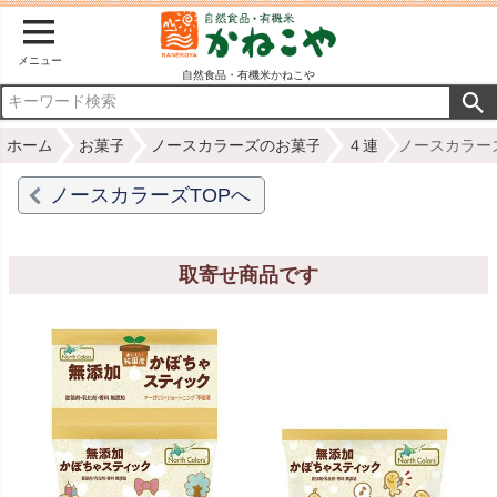
メニュー
自然食品・有機米かねこや
ホーム
お菓子
ノースカラーズのお菓子
４連
ノースカラーズ
ノースカラーズTOPへ
取寄せ商品です