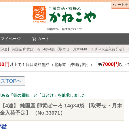
カートを
自然食品・有機米かねこや
マイページ
カート
検索
4連】 純国産 卵黄ぼーろ 14g×4袋 【取寄せ・月木AM8：30〆⇒火金入荷予定】 （N
00円
7000円
以上で１個口送料無料（北海道・沖縄は割引）
以上
ズTOPへ
である「卵の風味」と「口どけ」を追求しました
【4連】 純国産 卵黄ぼーろ 14g×4袋 【取寄せ・月木
金入荷予定】 （No.33971）