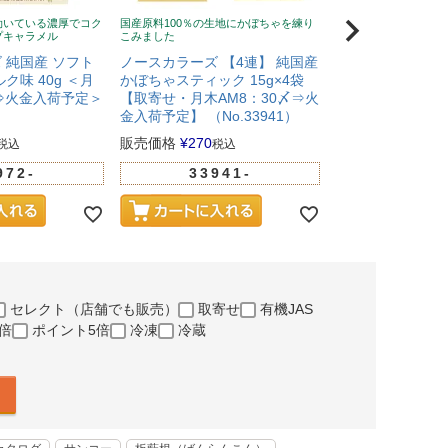
効いている濃厚でコク
国産原料100％の生地にかぼちゃを練り
北海道産小麦粉使用、
プキャラメル
こみました
ノースカラーズ 【
 純国産 ソフト
ノースカラーズ 【4連】 純国産
ビスケット 18g×
ク味 40g ＜月
かぼちゃスティック 15g×4袋
せ・月木AM8：3
〆⇒火金入荷予定＞
【取寄せ・月木AM8：30〆⇒火
予定】 （No.339
金入荷予定】 （No.33941）
販売価格
¥
270
税
販売価格
¥
270
税込
税込
3394
972-
33941-
セレクト（店舗でも販売）
取寄せ
有機JAS
倍
ポイント5倍
冷凍
冷蔵