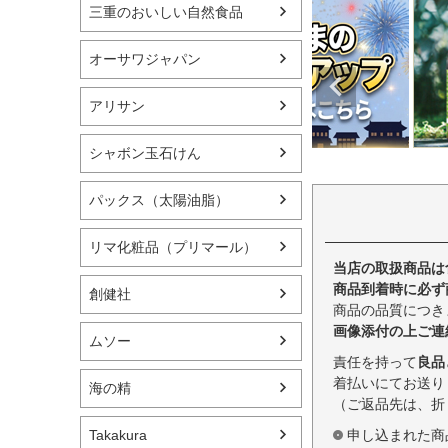
三重のおいしい自然食品
オーサワジャパン
アリサン
シャボン玉石けん
パックス（太陽油脂）
リマ化粧品（プリマール）
当店の取扱商品は
商品到着時に必ず
創健社
商品の品質につき
画像添付の上ご連
ムソー
責任を持って
良品
着払いにてお送り
海の精
（ご返品先は、折
申し込まれた商
Takakura