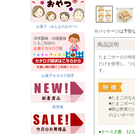
お菓子（みんなのおやつ）
※パッケージは予告
商品説明
たまごボーロの特
だけを使用し、つ
す。
お菓子カタログ請求
■たまごのな
■たまごボー
新登場
■卵は卵黄だ
のよいボーロ
●ケース入数 12