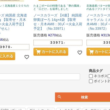
レ！北海道産１００％の
たまごボーロの特徴である「卵の風味」
北海道産バターが
と「口どけ」を追求しました
のあるソフトタイ
ズ 純国産 北海道
ノースカラーズ 【4連】 純国産
ノースカラーズ
0g 【取寄せ・月木
卵黄ぼーろ 14g×4袋 【取寄
キャラメル ミル
〆⇒火金入荷予定】
せ・月木AM8：30〆⇒火金入荷
木AM8：30
げせん）
予定】 （No.33971）
（No.33972）
0）
販売価格
¥
270
販売価格
¥
313
税込
56
税込
33971-
33
3970-
商品タグ
ネコポス
ポイント2
検索