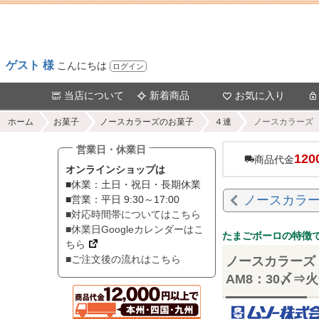
ゲスト 様
こんにちは
ログイン
当店について
新着商品
お気に入り
ホーム
お菓子
ノースカラーズのお菓子
４連
ノースカラーズ 【
営業日・休業日
120
商品代金
オンラインショップは
■休業：土日・祝日・長期休業
ノースカラー
■営業：平日 9:30～17:00
■対応時間帯についてはこちら
■休業日Googleカレンダーはこ
たまごボーロの特徴
ちら
■ご注文後の流れはこちら
ノースカラーズ 
AM8：30〆⇒火