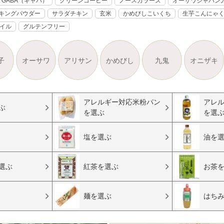
GABA（ギャバ）
グリーンコーヒー
ノースカラーズ
オーサワジャパン
キングパウダー
サラダチキン
玄米
かめびしこいくち
生芋こんにゃ
オイル
グルテンフリー
子
オーサワ
アリサン
かめびし
九鬼
オニザキ
アレルギー対応米粉パン
アレ
ぶ
を選ぶ
を選
塩を選ぶ
油を
選ぶ
紅茶を選ぶ
お茶
麺を選ぶ
はち