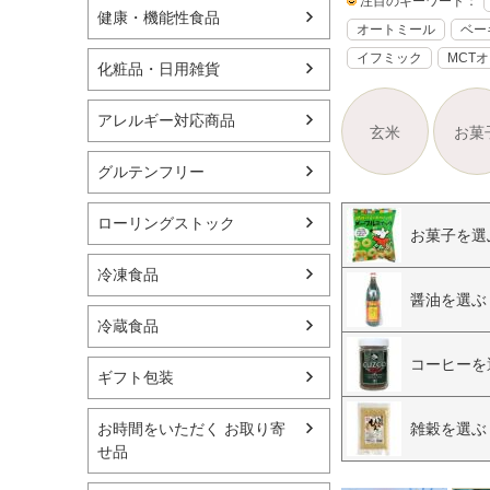
注目のキーワード：
健康・機能性食品
オートミール
ベー
イフミック
MCT
化粧品・日用雑貨
アレルギー対応商品
玄米
お菓
グルテンフリー
ローリングストック
お菓子を選
冷凍食品
醤油を選ぶ
冷蔵食品
コーヒーを
ギフト包装
雑穀を選ぶ
お時間をいただく お取り寄
せ品