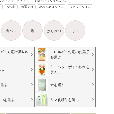
カタログ
サンコー
板藍根（ばんらんこん）
く
もち麦
特選そば
冷凍さぬきうどん
リセットタイム
食パン
塩
はちみつ
リマ
ルギー対応の調味料
アレルギー対応のお菓子
ぶ
を選ぶ
缶・ペットボトル飲料を
選ぶ
選ぶ
を選ぶ
米を選ぶ
みつを選ぶ
リマ化粧品を選ぶ