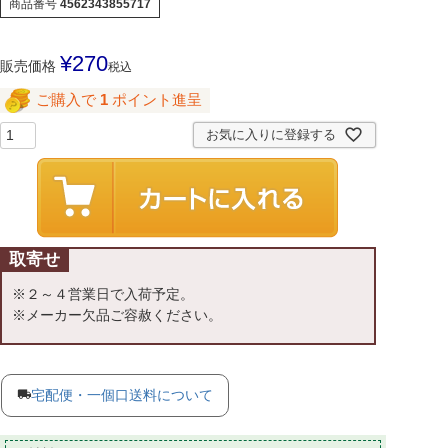
商品番号
4562343855717
¥
270
販売価格
税込
ご購入で
1
ポイント進呈
お気に入りに登録する
取寄せ
※２～４営業日で入荷予定。
※メーカー欠品ご容赦ください。
宅配便・一個口送料について