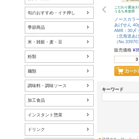
こだわり醤油タ
うるち米使用
旬のおすすめ・イチ押し
ノースカラー
あげせん 4
季節商品
AM8：30
（北海道あ
（No.3397
米・雑穀・麦・豆
販売価格
¥
3
粉類
3
麺類
調味料・調味ソース
キーワード
加工食品
インスタント惣菜
ドリンク