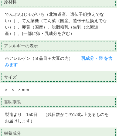
原材料
でんぷん(じゃがいも（北海道産、遺伝子組換えでな
い））、てん菜糖（てん菜（国産、遺伝子組換えでな
い））、卵黄（国産）、脱脂粉乳（生乳（北海道
産））、(一部に卵・乳成分を含む）
アレルギーの表示
※アレルゲン（８品目＋大豆の内）：
乳成分・卵 を含
みます
サイズ
× × × mm
賞味期限
製造より 150日 （残日数がこの1/3以上あるものを
お届けします）
栄養成分