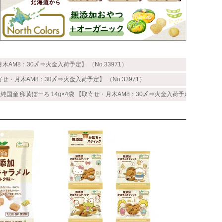
木AM8：30〆⇒火金入荷予定】 （No.33971）
寄せ・月木AM8：30〆⇒火金入荷予定】 （No.33971）
純国産 卵黄ぼーろ 14g×4袋 【取寄せ・月木AM8：30〆⇒火金入荷予定】 （No.33