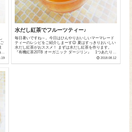
水だし紅茶でフルーツティー♪
し
毎日暑いですね～。今日はひんやりおいしいマーマレード
ティーのレシピをご紹介しまーす😉 夏はすっきりおいしい
水だし紅茶がおススメ！ まずは水だし紅茶を作ります。
熱が
『有機紅茶20TB オーガニック ダージリン』 1つあたり
200m?の水の割...
.19
2018.08.12