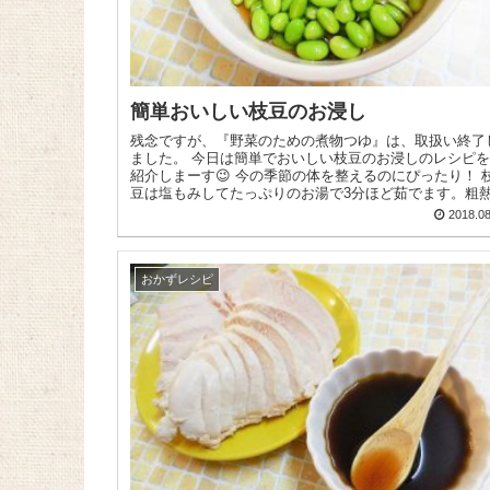
簡単おいしい枝豆のお浸し
残念ですが、『野菜のための煮物つゆ』は、取扱い終了
ました。 今日は簡単でおいしい枝豆のお浸しのレシピをご
紹介しまーす😉 今の季節の体を整えるのにぴったり！ 枝
豆は塩もみしてたっぷりのお湯で3分ほど茹でます。粗
取...
2018.08
おかずレシピ