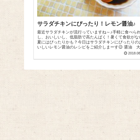
サラダチキンにぴったり！レモン醤油♪
最近サラダチキンが流行っていますね～♪手軽に食べら
し、おいしいし、低脂肪で高たんぱく！暑くて食欲がな
夏にはぴったりかも？今日はサラダチキンにぴったりの
いしいレモン醤油のレシピをご紹介しまーす😉 醤油 大さ
じ2、はちみつ 大さじ...
2018.08