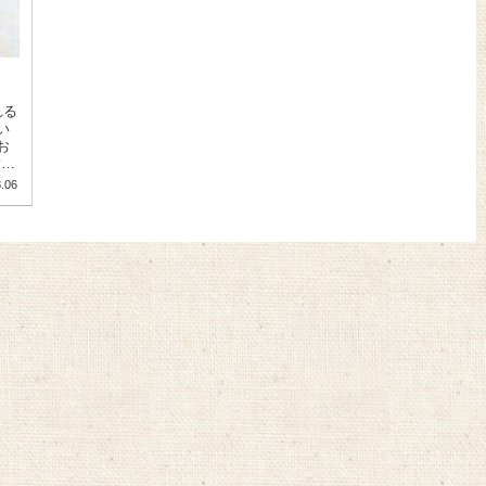
れる
い
お
.06