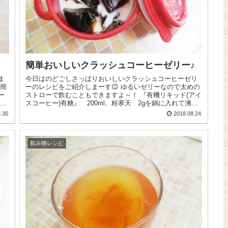
簡単おいしいクラッシュコーヒーゼリー♪
ま
今日はのどごしさっぱりおいしいクラッシュコーヒーゼリ
ーのレシピをご紹介しまーす😉 ゆるいゼリーなので太めの
ー
ストローで飲むこともできますよ～！ 『有機リキッド(アイ
った
スコーヒー)有糖』 200ml、粉寒天 2gを鍋に入れて沸騰
させて寒天を...
.30
2018.08.24
飲み物レシピ