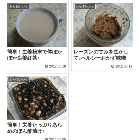
飲み物レシピ
おかずレシピ
簡単！生姜粉末で体ぽか
レーズンの甘みを生かし
ぽか生姜紅茶♪
て♪ヘルシーおかず味噌
2012.03.18
2012.03.12
おかずレシピ
簡単！栄養たっぷりあら
めのぽん酢漬け♪
2012.03.05