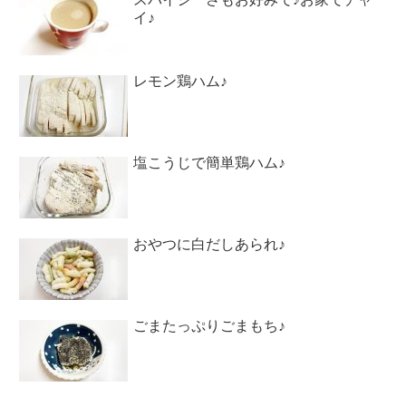
イ♪
レモン鶏ハム♪
塩こうじで簡単鶏ハム♪
おやつに白だしあられ♪
ごまたっぷりごまもち♪