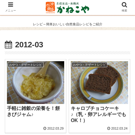
メニュー
検索
レシピ～簡単おいしい自然食品レシピをご紹介
2012-03
おやつ・デザートレシピ
おやつ・デザートレシピ
手軽に雑穀の栄養を！餅
キャロブチョコケーキ
きびジャム♪
♪（乳・卵アレルギーでも
OK！）
2012.03.29
2012.03.24