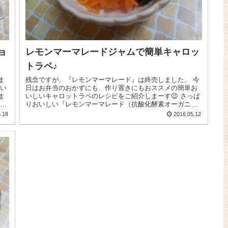
ョ
レモンマーマレードジャムで簡単キャロッ
トラペ♪
ま
残念ですが、『レモンマーマレード』は終売しました。 今
日はお弁当のおかずにも、作り置きにもおススメの簡単お
ま
いしいキャロットラペのレシピをご紹介しまーす😉 さっぱ
いま
りおいしい『レモンマーマレード（抗酸化酵素オーガニッ
クジャム）...
.18
2016.05.12