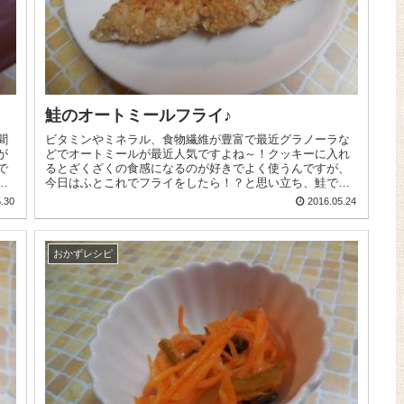
鮭のオートミールフライ♪
聞
ビタミンやミネラル、食物繊維が豊富で最近グラノーラな
が
どでオートミールが最近人気ですよね～！クッキーに入れ
で
るとざくざくの食感になるのが好きでよく使うんですが、
み
今日はふとこれでフライをしたら！？と思い立ち、鮭でオ
ートミールフライを作ってみました...
.30
2016.05.24
おかずレシピ