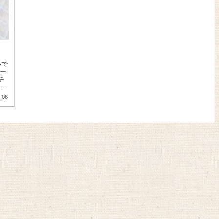
いで
ルー
チ
.06