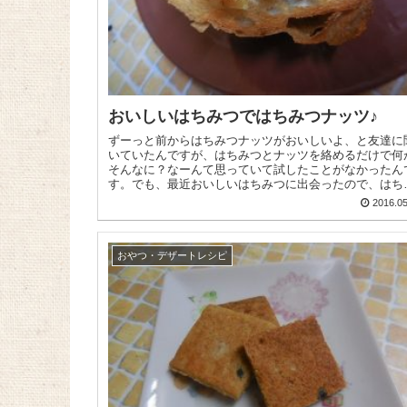
おいしいはちみつではちみつナッツ♪
ずーっと前からはちみつナッツがおいしいよ、と友達に
いていたんですが、はちみつとナッツを絡めるだけで何
そんなに？なーんて思っていて試したことがなかったん
す。でも、最近おいしいはちみつに出会ったので、はち
つナッツを作ってみましたよ～ ...
2016.05
おやつ・デザートレシピ