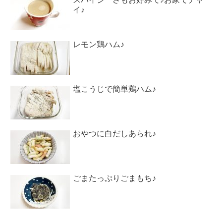
イ♪
レモン鶏ハム♪
塩こうじで簡単鶏ハム♪
おやつに白だしあられ♪
ごまたっぷりごまもち♪