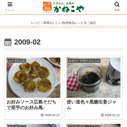
メニュー
検索
レシピ～簡単おいしい自然食品レシピをご紹介
2009-02
おかずレシピ
おやつ・デザートレシピ
お好みソース広島そだち
使い道色々黒糖生姜ジャ
で里芋のお好み風♪
ム
2009.02.27
2009.02.21