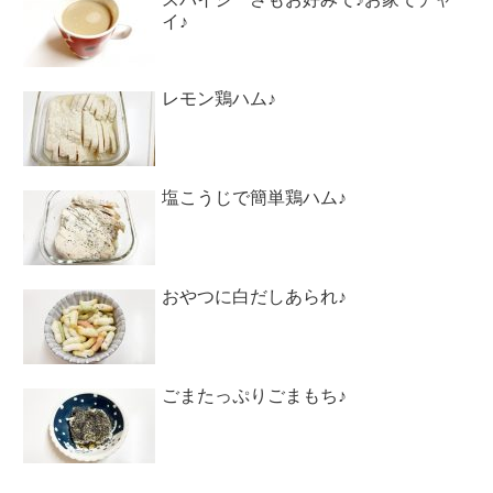
イ♪
レモン鶏ハム♪
塩こうじで簡単鶏ハム♪
おやつに白だしあられ♪
ごまたっぷりごまもち♪