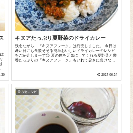
ス
キヌアたっぷり夏野菜のドライカレー
残念ながら、『キヌアフレーク』は終売しました。 今日は
暑い日にも食欲そそる簡単おいしいドライカレーのレシピ
をご紹介しまーす😉 夏の体を元気にしてくれる夏野菜と栄
お
養たっぷりの『キヌアフレーク』もいれて暑さに負けない
は
ぞ～！ ...
と
.30
2017.06.24
飲み物レシピ