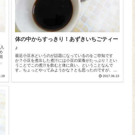
体の中からすっきり！あずきいちごティー
♪
め
最近小豆水というのが話題になっているのをご存知です
調
か？小豆を煮出した煮汁には小豆の栄養がたっぷり！とい
食
うことでこの煮汁を飲むと体に良い、ということなんで
す。ちょっとやってみようかな？とも思ったのですが、小
豆の煮汁を飲むためにはたくさん小豆を...
.18
2017.06.13