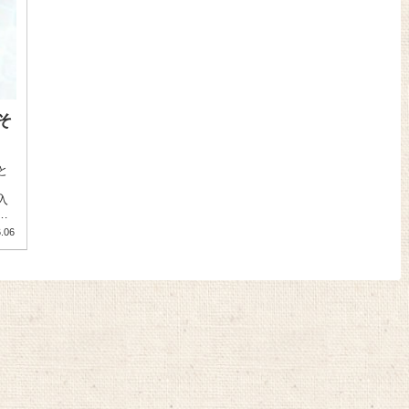
そ
と
入
で
.06