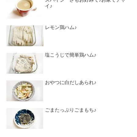
イ♪
レモン鶏ハム♪
塩こうじで簡単鶏ハム♪
おやつに白だしあられ♪
ごまたっぷりごまもち♪