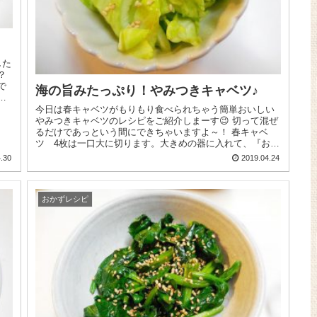
した
？
で
海の旨みたっぷり！やみつきキャベツ♪
を
今日は春キャベツがもりもり食べられちゃう簡単おいしい
やみつきキャベツのレシピをご紹介しまーす😉 切って混ぜ
るだけであっという間にできちゃいますよ～！ 春キャベ
ツ 4枚は一口大に切ります。大きめの器に入れて、『おい
しいだし 海のペプチド...
.30
2019.04.24
おかずレシピ