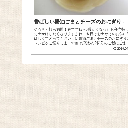
香ばしい醤油ごまとチーズのおにぎり♪
そろそろ桜も満開！春ですね～♪暖かくなるとお弁当持
お出かけしたくなりますよね。今日はお出かけのお供に
ばしくてとってもおいしい醤油ごまとチーズのおにぎり
レシピをご紹介しまーす🎀 お茶わん2杯分のご飯にごま
油 小さじ1/2、『オニ...
2019.04