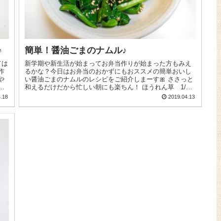
♪
簡単！醤油ごまのナムル♪
ては
新学期や新生活が始まってお弁当作りが始まった方もみえ
作
るかな？今日はお弁当のおかずにもおススメの簡単おいし
や
い醤油ごまのナムルのレシピをご紹介しまーす🎀 ささっと
い
和えるだけだから忙しい朝にも楽ちん！ ほうれん草 1/2
束はゆでて水にさらし...
.18
2019.04.13