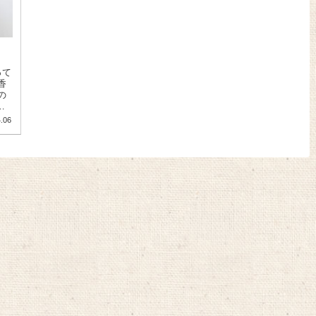
って
香
の
.06