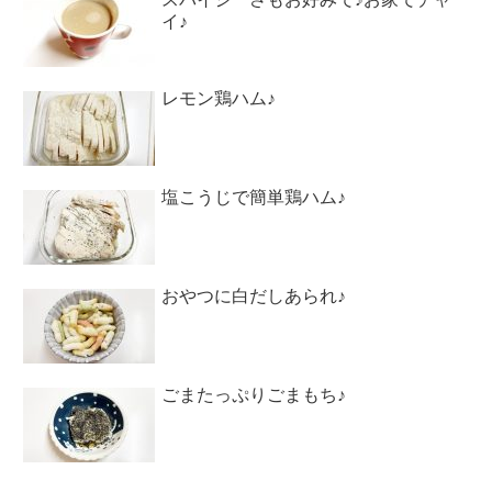
イ♪
レモン鶏ハム♪
塩こうじで簡単鶏ハム♪
おやつに白だしあられ♪
ごまたっぷりごまもち♪