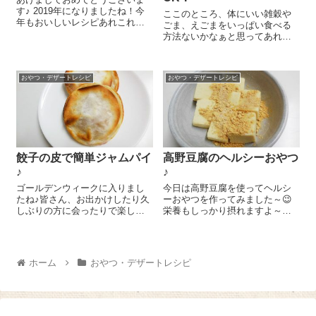
す♪ 2019年になりましたね！今
ここのところ、体にいい雑穀や
年もおいしいレシピあれこれ紹
ごま、えごまをいっぱい食べる
介していきたいともいますの
方法ないかなぁと思ってあれこ
で、どうぞよろしくお願いいた
れ試しているんですが、えごま
します。 新年最初のレシピはバ
入りのマフィンがとてもおいし
レンタインにもおススメの和風
かったのでレシピ、紹介しちゃ
あんこトリュフ 和洋折衷もおい
おやつ・デザートレシピ
おやつ・デザートレシピ
いまーす(^^)/ 菜種油 40ml、豆
しいで...
乳 60ml、メープルシロップ...
餃子の皮で簡単ジャムパイ
高野豆腐のヘルシーおやつ
♪
♪
ゴールデンウィークに入りまし
今日は高野豆腐を使ってヘルシ
たね♪皆さん、お出かけしたり久
ーおやつを作ってみました～😉
しぶりの方に会ったりで楽しく
栄養もしっかり摂れますよ～！
過ごされているかな？わが家は
高野豆腐 1枚分は水で戻してぎ
人混みが苦手なので家の片づけ
ゅっとしぼり、一口サイズに切
をしたり、家族でのんびり過ご
ります。小鍋に豆乳(または牛
したりしています。子どもと一
乳) 大さじ4、『オーガニック
ホーム
おやつ・デザートレシピ
緒におやつを作ったりするにも
メープルシロップ』 大さじ1...
いい時間ですよ...