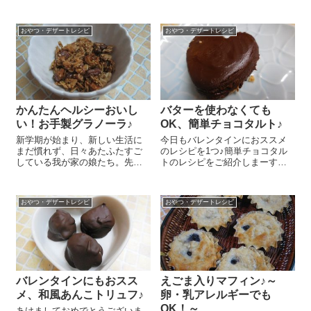
からこそ、すべての材料がしっ
介しま～す😉 赤ワイン 100㏄
かりわかった安心なお菓子って
は小鍋に入れて沸騰寸前まで温
贅沢で嬉しい気がします＾＾。
めます。ここに『環境...
おやつ・デザートレシピ
おやつ・デザートレシピ
今日は『オーガニックベーキン
グパウダー』を使ったチョコマ
フィンのレシピ...
かんたんヘルシーおいし
バターを使わなくても
い！お手製グラノーラ♪
OK、簡単チョコタルト♪
新学期が始まり、新しい生活に
今日もバレンタインにおススメ
まだ慣れず、日々あたふたすご
のレシピを1つ♪簡単チョコタル
している我が家の娘たち。先
トのレシピをご紹介しまーす😉
日、長女が生まれて初めてのひ
市販のクッキーやビスケットを
どい便秘になってしまいました
使って土台を作るのでとっても
初めての体験に痛い、痛いとつ
簡単ですよ～！ お好みのビスケ
おやつ・デザートレシピ
おやつ・デザートレシピ
らい思いをした長女。もう二度
ットやクッキー、クラッカー
とあんな思いはしたくない！と
30gをビニール袋に入れて綿棒
あれ以来、本人も...
を...
バレンタインにもおスス
えごま入りマフィン♪～
メ、和風あんこトリュフ♪
卵・乳アレルギーでも
OK！～
あけましておめでとうございま