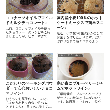
ココナッツオイルでマイル
国内産小麦100％のホット
ドミルクチョコレート♪
ケーキミックスで簡単スコ
ーン♪
以前、ココナッツオイルを使っ
たチョコレートのレシピをご紹
最近、小学校6年生の娘が自分で
介しましたが、ビターすぎてち
お菓子を作りたがります。だい
ょっと。。。という感想もあっ
ぶ作りなれて色々作れるように
たので、もう少しマイルドなチ
はなってきましたが、やっぱり
ョコレートも作ってみましたよ
簡単なレシピの方が上手にでき
～😉 『COCO THAI オーガニ
るなぁ、と思い、今日はお手軽
ック・エキストラバージンココ
おやつ・デザートレシピ
おやつ・デザートレシピ
にホットケーキミックスを使う
ナ...
スコーンの作り方を教えてあげ
ましたよ～＼(...
こだわりのベーキングパウ
寒い夜にブルーベリージャ
ダーで安心おいしいチョコ
ムでホットワイン♪
マフィン♪
『環境栽培 ブルーベリープリ
ザーブ』の酸味と甘みがいいん
おうちでお菓子作りのいいとこ
です♪ 毎日寒いですねぇ～💦今日
ろは使う材料を自分で選べるこ
は寒い日に体ぽかぽかあたたま
とですよね♪ 日々のお楽しみだ
るホットワインのレシピをご紹