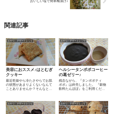
おいしい塩で簡単梅漬け♪
関連記事
おやつ・デザートレシピ
おやつ・デザートレシピ
美容におススメ♪はとむぎ
ヘルシータンポポコーヒー
クッキー
の葛ゼリー♪
最近乾燥やら冷たさやらでお肌
残念ながら、『タンポポティ
の状態があまりよくないなんて
ポポ』は終売しました。 『穀物
ことありませんか？そんなとき
飲料たんぽぽ』をご利用くださ
は美容にいいはとむぎがおスス
い。 寒くなってきましたね。こ
メなんですよ～。 はとむぎは体
んな季節には体を温めるくず粉
にたまった余分な水分を老廃物
を使ったおやつがおススメ♪今日
おやつ・デザートレシピ
おやつ・デザートレシピ
とともに体の外に排出する働き
は体にいい野草、タンポポの根
があるそう！体にたまった余分
のエキスを使った『タンポポ
な水分が冷え...
テ...