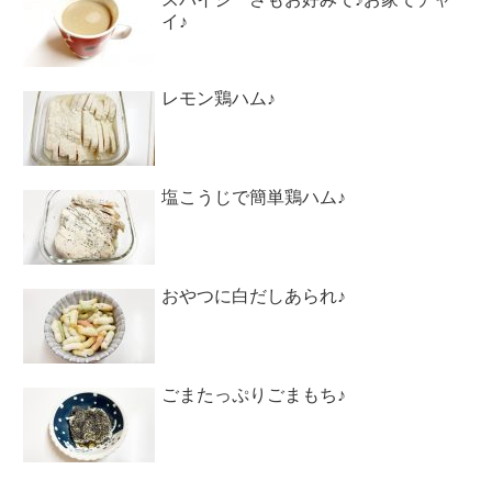
イ♪
レモン鶏ハム♪
塩こうじで簡単鶏ハム♪
おやつに白だしあられ♪
ごまたっぷりごまもち♪