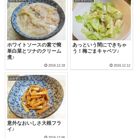
おかずレシピ
おかずレシピ
ホワイトソースの素で簡
あっという間にできちゃ
単白菜とツナのクリーム
う！梅ごまキャベツ♪
煮♪
2016.12.18
2016.12.12
おかずレシピ
意外なおいしさ大根フラ
イ♪
2016.12.06