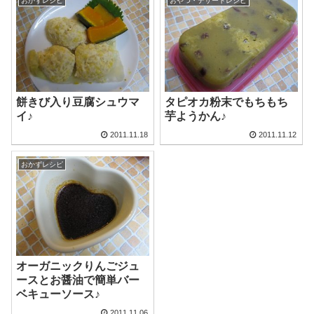
おかずレシピ
おやつ・デザートレシピ
餅きび入り豆腐シュウマ
タピオカ粉末でもちもち
イ♪
芋ようかん♪
2011.11.18
2011.11.12
おかずレシピ
オーガニックりんごジュ
ースとお醤油で簡単バー
ベキューソース♪
2011.11.06