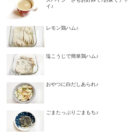
イ♪
レモン鶏ハム♪
塩こうじで簡単鶏ハム♪
おやつに白だしあられ♪
ごまたっぷりごまもち♪