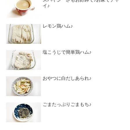
イ♪
レモン鶏ハム♪
塩こうじで簡単鶏ハム♪
おやつに白だしあられ♪
ごまたっぷりごまもち♪