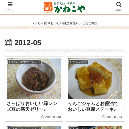
メニュー
検索
レシピ～簡単おいしい自然食品レシピをご紹介
2012-05
おやつ・デザートレシピ
おかずレシピ
さっぱりおいしい緑レン
りんごジャムとお醤油で
ズ豆の寒天ゼリー♪
おいしい豆腐ステーキ♪
2012.05.30
2012.05.24