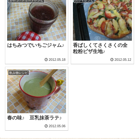
おやつ・デザートレシピ
おかずレシピ
はちみつでいちごジャム♪
香ばしくてさくさくの全
粒粉ピザ生地♪
2012.05.18
2012.05.12
飲み物レシピ
春の味♪ 豆乳抹茶ラテ♪
2012.05.06