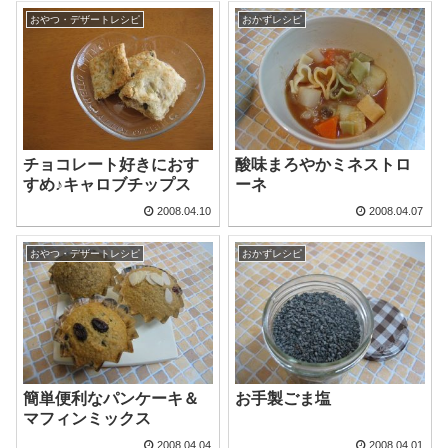
おやつ・デザートレシピ
おかずレシピ
チョコレート好きにおす
酸味まろやかミネストロ
すめ♪キャロブチップス
ーネ
2008.04.10
2008.04.07
おやつ・デザートレシピ
おかずレシピ
簡単便利なパンケーキ＆
お手製ごま塩
マフィンミックス
2008.04.04
2008.04.01