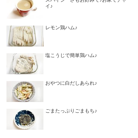
イ♪
レモン鶏ハム♪
塩こうじで簡単鶏ハム♪
おやつに白だしあられ♪
ごまたっぷりごまもち♪