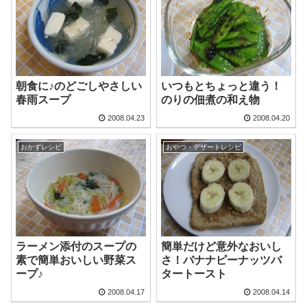
朝食に♪のどごしやさしい
いつもとちょっと違う！
春雨スープ
のりの佃煮の和え物
2008.04.23
2008.04.20
おかずレシピ
おやつ・デザートレシピ
ラーメン添付のスープの
簡単だけど意外なおいし
素で簡単おいしい野菜ス
さ！バナナピーナッツバ
ープ♪
タートースト
2008.04.17
2008.04.14