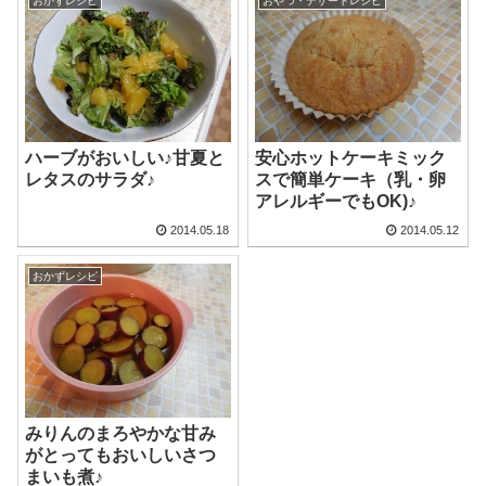
おかずレシピ
おやつ・デザートレシピ
ハーブがおいしい♪甘夏と
安心ホットケーキミック
レタスのサラダ♪
スで簡単ケーキ（乳・卵
アレルギーでもOK)♪
2014.05.18
2014.05.12
おかずレシピ
みりんのまろやかな甘み
がとってもおいしいさつ
まいも煮♪