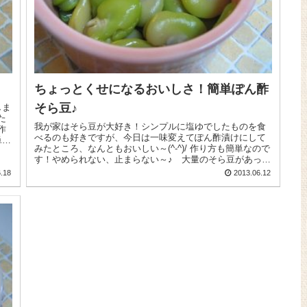
ちょっとくせになるおいしさ！簡単ぽん酢
そら豆♪
しま
た
我が家はそら豆が大好き！シンプルに塩ゆでしたものを食
作
べるのも好きですが、今日は一味変えてぽん酢漬けにして
単な
みたところ、なんともおいしい～(^-^)/ 作り方も簡単なので
す！やめられない、止まらない～♪ 大量のそら豆があっと
いう間になくなりまし...
.18
2013.06.12