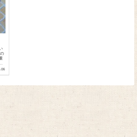
い
重
火
.06