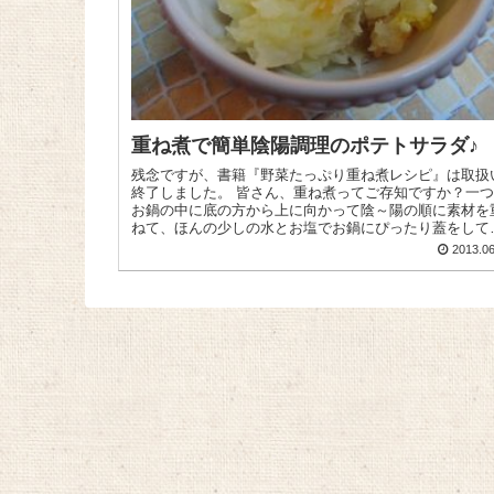
重ね煮で簡単陰陽調理のポテトサラダ♪
残念ですが、書籍『野菜たっぷり重ね煮レシピ』は取扱
終了しました。 皆さん、重ね煮ってご存知ですか？一つの
お鍋の中に底の方から上に向かって陰～陽の順に素材を
ねて、ほんの少しの水とお塩でお鍋にぴったり蓋をして
にかけること...
2013.06