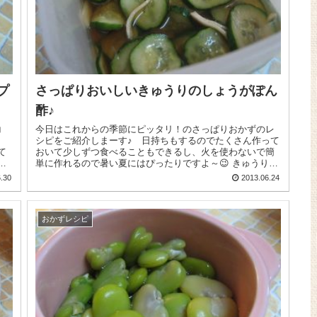
プ
さっぱりおいしいきゅうりのしょうがぽん
酢♪
コ
今日はこれからの季節にピッタリ！のさっぱりおかずのレ
シピをご紹介しまーす♪ 日持ちもするのでたくさん作って
て
おいて少しずつ食べることもできるし、火を使わないで簡
し
単に作れるので暑い夏にはぴったりですよ～😉 きゅうり2
本は2～3㎜の厚さに、...
.30
2013.06.24
おかずレシピ