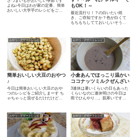
さつまいもがおいしい季節です
よね♪今日はわが家の定番、簡単
もOK！～
おいしい大学芋のレシピをご紹
最近流行り！？の白いたい焼
介しまーす さつまいも 中1本は
き、ご存知ですか？色が白くて
一口大に乱切りします。フライ
もちもちしてておいしいそうで
パンに全体にうすくいきわたる
すー！我が家のアトピー持ちの
程度の『純正太白胡麻油』を入
子ども達。たい焼きが大好きな
れてグラニュー糖 大さじ1～2
んです。あのお魚の形になんと
を...
おやつ・デザートレシピ
おやつ・デザートレシピ
も魅かれるみたい！ 『タピオカ
粉末』 50g、薄力粉 50g、ベ
ーキング...
簡単おいしい大豆のおやつ
小倉あんでほっこり温かい
♪
ココナッツミルクぜんざい
今日は簡単おいしい大豆のおや
3連休は暑いくらいの日もあった
つのレシピをご紹介しまーす ち
くらいなのに連休明けの今日は
ゃちゃっと混ぜるだけだけどと
雨でひんやり…。肌寒いです。
ってもおいしいんですよ～ 子ど
そんな今日はほっこり温まるお
ものおやつにも、大人にはビー
いしいぜんざいをおやつに作り
ルのおつまみにもおススメです
ました。ぜんざいと言っても普
おやつ・デザートレシピ
おやつ・デザートレシピ
＾＾ 『鶴の子大豆』 1缶に塩
通のぜんざいじゃなくておいし
小さじ1/2、青のり 大さじ1...
いココナッツミルクがたっぷり
入ったココナッ...