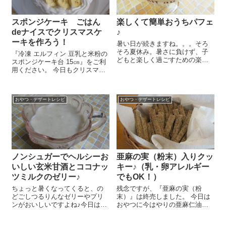
スポンジケーキ ごはん
楽しくて簡単おうちパフェ
deナイスでクリスマスケ
♪
ーキを作ろう！
暑い日が続きますね。。。そろ
そろ夏休み。暑さに負けず、子
『冷凍 エルフィン 豆乳と米粉の
どもと楽しく過ごすための楽し
スポンジケーキ台 15㎝』をご利
いおやつタイムにおうちで作る
用ください。 今日もクリスマス
簡単パフェはいかがですか？好
に向けて♪アレルギーのある方に
きなものをどんどん積み上げて
もおススメのクリスマスケーキ
盛り上がっちゃいましょう～😉
のデコレーションレシピをご紹
絶対おいしいポイントは『バウ
おやつ・デザートレシピ
おやつ・デザートレシピ
介しまーす＼(^o^)／ まずは
ムクーヘ...
『ス...
ノンシュガーでヘルシーお
亜麻の実（粉末）入りクッ
いしい玄米甘酒とココナッ
キー♪（乳・卵アレルギー
ツミルクのゼリー♪
でもOK！）
ちょっと暑くなってくると、の
残念ですが、『亜麻の実（粉
どごしつるりんなゼリーやプリ
末）』は終売しました。 今日は
ンがおいしいですよね♪今日は今
おやつに今はやりの亜麻仁油の
はやり！の『玄米甘酒』を使っ
もとになる亜麻の実をロースト
たノンシュガーのヘルシーゼリ
して粉末にした『亜麻の実（粉