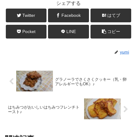
シェアする
Twitter
Facebook
はてブ
Pocket
LINE
コピー
yumi
グラノーラでさくさくクッキー（乳・卵
アレルギーでもOK）♪
はちみつがおいしいはちみつフレンチト
ースト♪