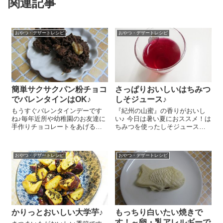
関連記事
おやつ・デザートレシピ
おやつ・デザートレシピ
簡単サクサクパン粉チョコ
さっぱりおいしいはちみつ
でバレンタインはOK♪
しそジュース♪
もうすぐバレンタインデーです
『紀州の山蜜』の香りがおいし
ね♪毎年近所や幼稚園のお友達に
い♪ 今日は暑い夏におススメ！は
手作りチョコレートをあげる娘
ちみつを使ったしそジュースの
達。自分達で型抜きしたクッキ
レシピをご紹介しま～す😉 赤し
ーなどなど、子どもでも作れる
その葉 1袋は茎があるものは取
レシピを毎年考えるのは結構面
り外してよく洗います。鍋に
おやつ・デザートレシピ
おやつ・デザートレシピ
倒な私です～"(-""-)" まず、『ナ
1.8Lの水を沸かし、沸いたら赤
チュラルチョコレート（スイ
しその葉を...
ー...
かりっとおいしい大学芋♪
もっちり白いたい焼きで
す！～卵・乳アレルギーで