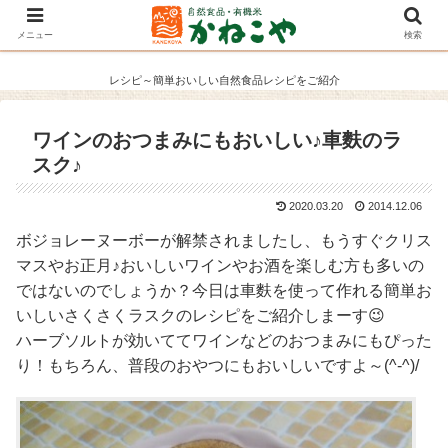
メニュー
検索
レシピ～簡単おいしい自然食品レシピをご紹介
ワインのおつまみにもおいしい♪車麩のラ
スク♪
2020.03.20
2014.12.06
ボジョレーヌーボーが解禁されましたし、もうすぐクリス
マスやお正月♪おいしいワインやお酒を楽しむ方も多いの
ではないのでしょうか？今日は車麩を使って作れる簡単お
いしいさくさくラスクのレシピをご紹介しまーす😉
ハーブソルトが効いててワインなどのおつまみにもぴった
り！もちろん、普段のおやつにもおいしいですよ～(^-^)/