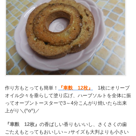
作り方もとっても簡単！
『車麩 12枚』
1枚にオリーブ
オイル少々を垂らして塗り広げ、ハーブソルトを全体に振
ってオーブントースターで3～4分こんがり焼いたら出来
上がり＼(^o^)／
『車麩 12枚』
の香ばしい香りもいいし、さくさくの歯
ごたえもとってもおいしい～♪サイズも大判よりも小さい