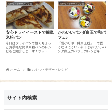
ーのレシピをご紹介しまーす😉
末）』入りのクッキーを作りま
おやつ・デザートレシピ
おやつ・デザートレシピ
鍋に『玄米甘酒』 1袋、ココナ
した～(#^.^#) 薄力粉 80g、『亜
ッツミルク 250ml、粉寒天 ...
麻の実...
安心ドライイーストで簡単
かわいいパンダ白玉で和パ
米粉パン
フェ♪
今日はフライパンで焼くちょっ
『雪小町印 純白玉粉』 で固
とお手軽な簡単米粉パンのレシ
くなりにくい♪ 今日はかわいいパ
ピをご紹介しまーす！ホットケ
ンダ白玉のパフェのレシピをご
ーキを焼く要領でできるから気
紹介しま～す😉 まずはパンダ白
楽にできていいんですよ＼(^o^)
玉を作ります。『雪小町印 純
／ ぬるま湯 1/2カップに『ドラ
白玉粉』 100g、絹ごし豆腐
イイースト（RED STAR）』
130gを合わせて、手で耳たぶく
ホーム
おやつ・デザートレシピ
3gを溶かして砂糖 ...
らいの...
サイト内検索