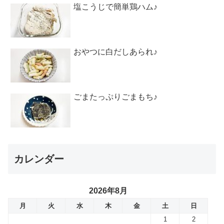
塩こうじで簡単鶏ハム♪
おやつに白だしあられ♪
ごまたっぷりごまもち♪
カレンダー
2026年8月
月
火
水
木
金
土
日
1
2