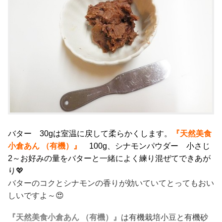
バター 30gは室温に戻して柔らかくします。
『天然美食
小倉あん （有機）』
100g、シナモンパウダー 小さじ
2～お好みの量をバターと一緒によく練り混ぜてできあが
り
💖
バターのコクとシナモンの香りが効いていてとってもおい
しいですよ～😍
『天然美食小倉あん （有機）』
は有機栽培小豆と有機砂