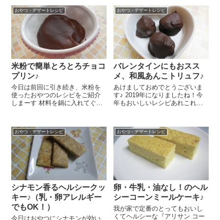
レーン）』＋ヘルシーチョコク
な塩味だけの野菜スープにちょ
おやつ・デザートレシピ
おやつ・デザートレシピ
リームの組み合わせ～😉 すごい
こっと入れるだけでものすごい
シンプルなんですが...
ご馳走に変わるようで...
米粉で簡単とろとろチョコ
バレンタインにもおスス
プリン♪
メ、和風あんこトリュフ♪
今日は前回に引き続き、米粉を
あけましておめでとうございま
使ったおやつのレシピをご紹介
す♪ 2019年になりましたね！今
しまーす 材料を鍋に入れてぐる
年もおいしいレシピあれこれ紹
ぐる混ぜるだけ！とっても簡単
介していきたいともいますの
だけどおいしいチョコプリンな
で、どうぞよろしくお願いいた
んですよ～。 鍋に『有機 お菓
します。 新年最初のレシピはバ
おやつ・デザートレシピ
おやつ・デザートレシピ
子を作るお米の粉』 30g、てん
レンタインにもおススメの和風
さい糖 30g、ココア 20g...
あんこトリュフ 和洋折衷もおい
しいで...
シナモン香るヘルシークッ
卵・牛乳・油なし！のヘル
キー♪（乳・卵アレルギー
シーコーンミールケーキ♪
でもOK！）
我が家で定番のとってもおいし
くてヘルシーな『アリサン コー
今日はおやつにシナモンが効い