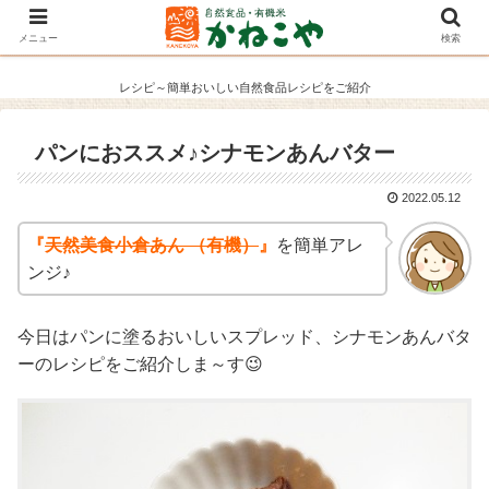
メニュー
検索
レシピ～簡単おいしい自然食品レシピをご紹介
パンにおススメ♪シナモンあんバター
2022.05.12
『
天然美食小倉あん （有機）
』
を簡単アレ
ンジ♪
今日はパンに塗るおいしいスプレッド、シナモンあんバタ
ーのレシピをご紹介しま～す😉