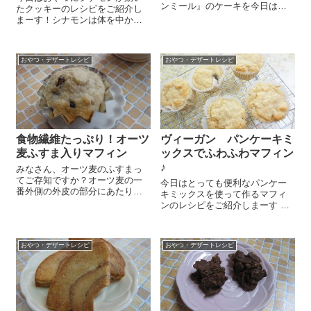
ンミール』のケーキを今日はご
たクッキーのレシピをご紹介し
紹介しちゃいます！材料には
まーす！シナモンは体を中から
卵、乳製品、油、砂糖も使わな
温める効果があり、胃腸を温
いのでアレルギーのある方でも
め、消化機能を高めてくれるの
安心して食べられるし、もちろ
で、食欲のないときなんかにも
ん低カロリーなので体にもいい
おやつ・デザートレシピ
おやつ・デザートレシピ
おススメなんですよ。今の時
んですよ ...
期、夏の疲れで食欲が落ちてい
たり、冷房などで冷え...
食物繊維たっぷり！オーツ
ヴィーガン パンケーキミ
麦ふすま入りマフィン
ックスでふわふわマフィン
♪
みなさん、オーツ麦のふすまっ
てご存知ですか？オーツ麦の一
今日はとっても便利なパンケー
番外側の外皮の部分にあたりま
キミックスを使って作るマフィ
す。このふすまの部分には日常
ンのレシピをご紹介しまーす も
の食生活では摂取しにくい穀物
のすごく簡単なんですが、とっ
由来の食物繊維が豊富で、他に
てもふわふわでおいしいんです
もカルシウム・鉄・マグネシウ
よ～ 豆乳 150gを大きめのボー
ム・亜鉛などのミネラルもバラ
おやつ・デザートレシピ
おやつ・デザートレシピ
ルに入れてハンドミキサーで泡
ンスよく含んでい...
立てます。びっくりするくら
い！...