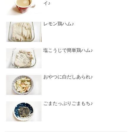
イ♪
レモン鶏ハム♪
塩こうじで簡単鶏ハム♪
おやつに白だしあられ♪
ごまたっぷりごまもち♪