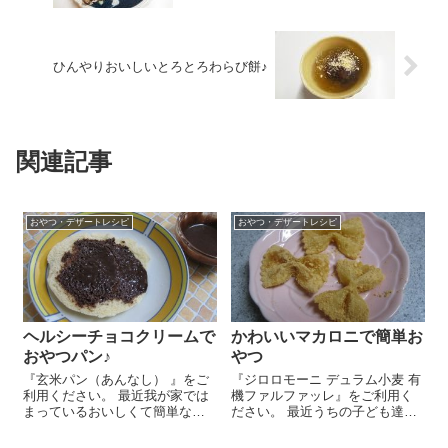
ひんやりおいしいとろとろわらび餅♪
関連記事
おやつ・デザートレシピ
おやつ・デザートレシピ
ヘルシーチョコクリームで
かわいいマカロニで簡単お
おやつパン♪
やつ
『玄米パン（あんなし） 』をご
『ジロロモーニ デュラム小麦 有
利用ください。 最近我が家では
機ファルファッレ』をご利用く
まっているおいしくて簡単なお
ださい。 最近うちの子ども達が
やつをご紹介しまーす！それは
妙にはまっているもの。それは
『オーサワの玄米蒸しパン（プ
形のかわいいパスタ！シンプル