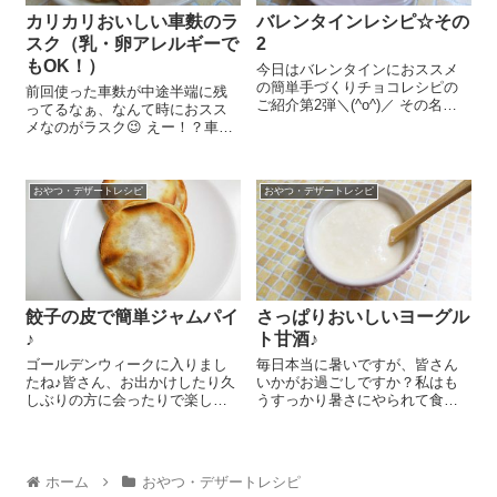
カリカリおいしい車麩のラ
バレンタインレシピ☆その
スク（乳・卵アレルギーで
2
もOK！）
今日はバレンタインにおススメ
の簡単手づくりチョコレシピの
前回使った車麩が中途半端に残
ご紹介第2弾＼(^o^)／ その名
ってるなぁ、なんて時におスス
も”サクサクドロップチョコ”（ま
メなのがラスク😉 えー！？車麩
たまた勝手に命名…）♪ 作り方は
でラスク！？なんて思う方も多
今回もものすごーく簡単です
いと思いますが、簡単にカリカ
(^O^) 『創健社ミルクチョコレー
リにできるので実はぴったりな
ト』70gを細かく刻...
おやつ・デザートレシピ
おやつ・デザートレシピ
のかも＾＾。 平皿などに太白ご
ま油 15g、メープルシロップ
4...
餃子の皮で簡単ジャムパイ
さっぱりおいしいヨーグル
♪
ト甘酒♪
ゴールデンウィークに入りまし
毎日本当に暑いですが、皆さん
たね♪皆さん、お出かけしたり久
いかがお過ごしですか？私はも
しぶりの方に会ったりで楽しく
うすっかり暑さにやられて食欲
過ごされているかな？わが家は
が中々。。。冷たいものやのど
人混みが苦手なので家の片づけ
ごしのいいものばかり食べたく
をしたり、家族でのんびり過ご
なっております。でも、それだ
したりしています。子どもと一
とますます暑さに負けちゃうん
ホーム
おやつ・デザートレシピ
緒におやつを作ったりするにも
ですよね～。ということで最近