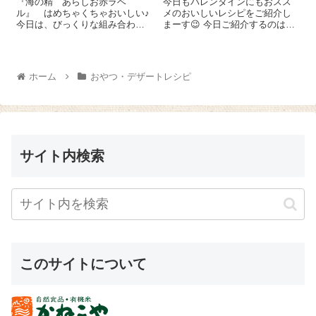
『海の精 あらしお赤ラベ
今日もバレンタインにもおスス
ル』 はめちゃくちゃおいしい♪
メのおいしいレシピをご紹介し
今日は、びっくりな組み合わ
まーす😉 今日ご紹介するのはチ
せ！バニラアイスに塩ごま油の
ョコりんご♪りんごの酸味にチョ
レシピをご紹介しま～す😉 器に
コの甘みが相性抜群！とっても
バニラアイスを入れます。ここ
簡単ですが、とってもおいしい
にごま油 小さじ1～と『海の
んですよ～(^-^)/ まずはりんごの
ホーム
おやつ・デザートレシピ
精 あらしお赤ラベル...
コンポートを作ります。り...
サイト内検索
このサイトについて