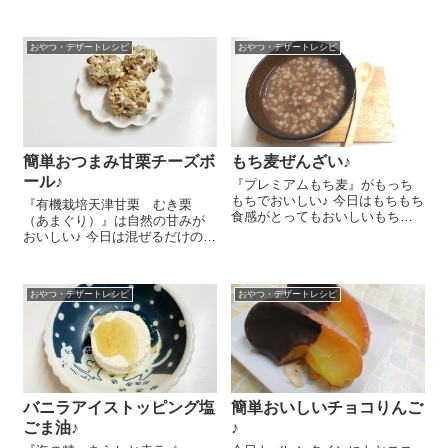
好きです＼(^o^)／ 作り方もとて
はやり！の『玄米甘酒』を使っ
も簡単でーす！まず『ナチュラ
たノンシュガーのヘルシーゼリ
ルチョコレート（ミルク）』を
ーのレシピをご紹介しまーす😉
包丁で刻みます。指を入れられ
おやつ・デザートレシピ
おやつ・デザートレシピ
鍋に『玄米甘酒』 1袋、ココナ
る...
ッツミルク 250ml、粉寒天 ...
簡単おつまみ甘栗チーズボ
もち麦ぜんざい♪
ール♪
『プレミアムもち麦』がもっち
もちでおいしい♪ 今日はもちもち
『有機栽培天津甘栗 むき栗
食感がとってもおいしいもち麦
（あまぐり）』は自然の甘みが
ぜんざいのレシピ後を紹介しま
おいしい♪ 今日は混ぜるだけの簡
～す😉 まずはもち麦を炊きま
単おつまみ、甘栗チーズボール
す。お米を炊飯するときに、耐
のレシピをご紹介しま～す😉 個
熱の器に『プレミアムもち
包装のクリームチーズ 1個に5
麦』 50g、水 1...
おやつ・デザートレシピ
おやつ・デザートレシピ
㎝角くらいに刻んだ『有機栽培
天津甘栗 むき...
バニラアイストッピング塩
簡単おいしいチョコりんご
ごま油♪
♪