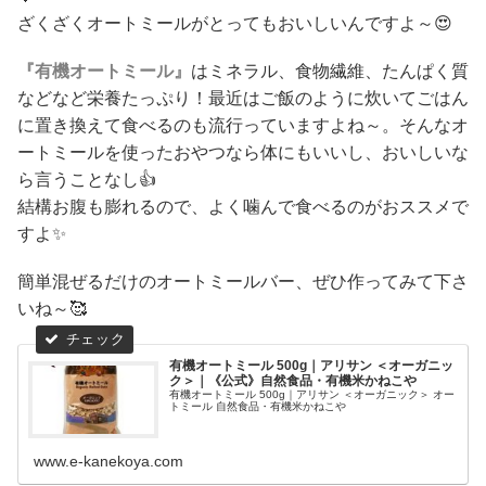
ざくざくオートミールがとってもおいしいんですよ～😍
『有機オートミール』
はミネラル、食物繊維、たんぱく質
などなど栄養たっぷり！最近はご飯のように炊いてごはん
に置き換えて食べるのも流行っていますよね～。そんなオ
ートミールを使ったおやつなら体にもいいし、おいしいな
ら言うことなし👍
結構お腹も膨れるので、よく噛んで食べるのがおススメで
すよ✨
簡単混ぜるだけのオートミールバー、ぜひ作ってみて下さ
いね～🥰
有機オートミール 500g｜アリサン ＜オーガニッ
ク＞｜《公式》自然食品・有機米かねこや
有機オートミール 500g｜アリサン ＜オーガニック＞ オー
トミール 自然食品・有機米かねこや
www.e-kanekoya.com