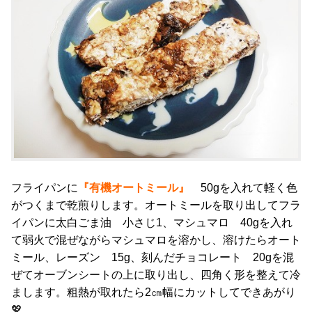
フライパンに
『有機オートミール』
50gを入れて軽く色
がつくまで乾煎りします。オートミールを取り出してフラ
イパンに太白ごま油 小さじ1、マシュマロ 40gを入れ
て弱火で混ぜながらマシュマロを溶かし、溶けたらオート
ミール、レーズン 15g、刻んだチョコレート 20gを混
ぜてオーブンシートの上に取り出し、四角く形を整えて冷
まします。粗熱が取れたら2㎝幅にカットしてできあがり
💖