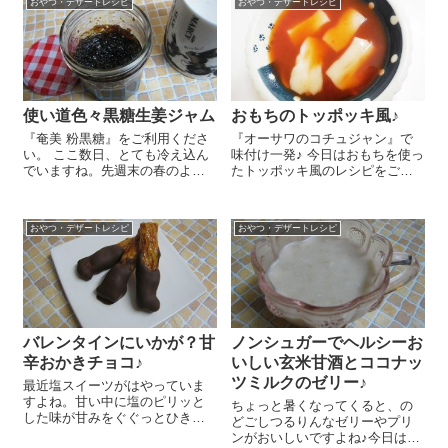
し、とっても簡単なんですよ
おやつ・デザートレシピ
おやつ・デザートレシピ
ベーキングパウダー 小さじ2を
～！ 『オーガニ...
合わせてふるいます。ボールに
甘...
使い道色々黒糖生姜ジャム
おもちのトッポッキ風♪
『奄美 粉黒糖』をご利用くださ
『オーサワのコチュジャン』で
い。 ここ数日、とても冷え込ん
味付け一発♪ 今日はおもちを使っ
でいますね。先週末の春のよう
たトッポッキ風のレシピをご紹
な暖かさが嘘みたいです。まだ
介しま～す😉 小鍋にケチャッ
まださむーい日々。私は今のと
プ 大さじ1、はちみつ 大さじ
ころ風邪も引かずに元気に過ご
1、醤油 小さじ1、『オーサワ
おやつ・デザートレシピ
おやつ・デザートレシピ
しています(#^.^#) まず、生姜を
のコチュジャン』 大さじ1/2、
丁寧に洗っ...
水 大さ...
バレンタインにいかが？甘
ノンシュガーでヘルシーお
辛おかきチョコ♪
いしい玄米甘酒とココナッ
ツミルクのゼリー♪
最近塩スイーツがはやっていま
すよね。甘い中に塩のピリッと
ちょっと暑くなってくると、の
した味が甘みをぐぐっとひきた
どごしつるりんなゼリーやプリ
ててとってもおいしい！私も大
ンがおいしいですよね♪今日は今