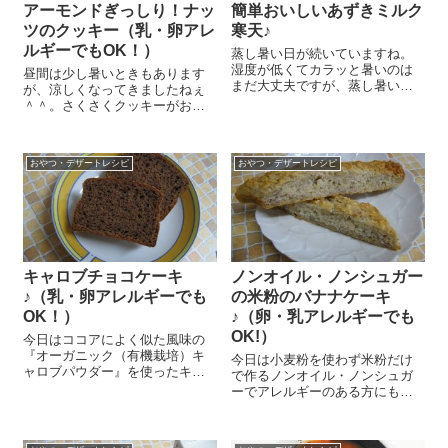
アーモンドぎっしり！ナッ
簡単おいしいあずきミルク
ツのクッキー（乳・卵アレ
寒天♪
ルギーでもOK！）
蒸し暑い日が続いていますね。
湿度が低くてカラッと暑いのは
昼間は少し暑いときもあります
まだ大丈夫ですが、蒸し暑いの
が、涼しくなってきましたねぇ
は何よりもしんどい私で
＾＾。さくさくクッキーがおい
す。。。今日はこんな時期にお
しい季節です。ということで、
ススメのつるっと冷たくておい
今日は私が今お気に入りのアー
しいあずきミルク寒天のレシピ
モンドぎっしり！ナッツのクッ
をご紹介しまーす😉 胃腸にやさ
おやつ・デザートレシピ
おやつ・デザートレシピ
キーのレシピをご紹介しまーす
しく、むくみをとって...
😉 とっても簡単だし、卵や乳製
品を使っていな...
キャロブチョコケーキ
ノンオイル・ノンシュガー
♪（乳・卵アレルギーでも
の米粉のバナナケーキ
OK！）
♪（卵・乳アレルギーでも
OK!）
今日はココアによく似た風味の
『オーガニック（有機栽培）キ
今日は小麦粉を使わず米粉だけ
ャロブパウダー』を使ったキャ
で作るノンオイル・ノンシュガ
ロブチョコケーキのレシピをご
ーでアレルギーのある方にもお
紹介します😉 乳製品や卵を使用
ススメの米粉のバナナケーキの
していないのでアレルギーのあ
レシピをご紹介しまーす。 『お
る方にも食べていただけます
菓子を作るお米の粉』 100g、