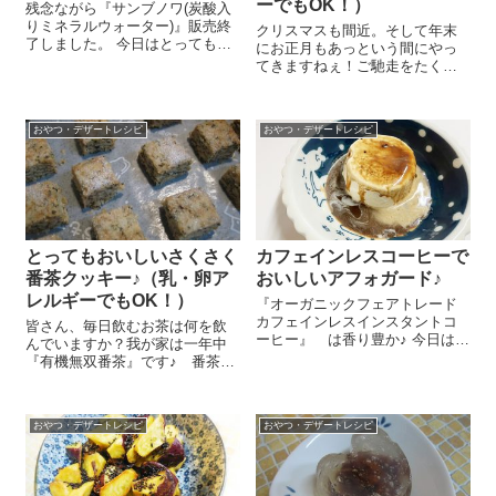
ーでもOK！）
残念ながら『サンブノワ(炭酸入
りミネラルウォーター)』販売終
クリスマスも間近。そして年末
了しました。 今日はとっても簡
にお正月もあっという間にやっ
単でしゅわしゅわ食感が楽しく
てきますねぇ！ご馳走をたくさ
ておいしいシュワシュワレモン
ん食べる機会がまとまってる時
ゼリーのレシピをご紹介しまー
期。おやつはヘルシーに！と思
す😉 見た目もキラキラでとって
い、車麩を使って簡単ヘルシー
もきれい！カットし...
おやつ・デザートレシピ
おやつ・デザートレシピ
フレンチトーストを作ってみま
したー😉 平たくて少し高さのあ
る器に豆...
とってもおいしいさくさく
カフェインレスコーヒーで
番茶クッキー♪（乳・卵ア
おいしいアフォガード♪
レルギーでもOK！）
『オーガニックフェアトレード
カフェインレスインスタントコ
皆さん、毎日飲むお茶は何を飲
ーヒー』 は香り豊か♪ 今日はイ
んでいますか？我が家は一年中
ンスタントコーヒーを使ってあ
『有機無双番茶』です♪ 番茶は
っという間にできちゃうアフォ
体を冷やさないので毎日飲むに
ガードのレシピをご紹介しま～
は最適！『有機無双番茶』はそ
す😉 『オーガニックフェアトレ
の名の通り、有機ＪＡＳ認定品
ード カフェ...
おやつ・デザートレシピ
おやつ・デザートレシピ
で、日本茶発祥の地で古くから
培われた独特の技術と独自の焙
煎で製茶されて...