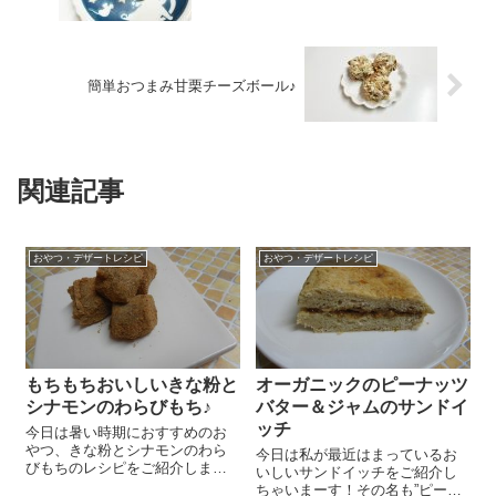
簡単おつまみ甘栗チーズボール♪
関連記事
おやつ・デザートレシピ
おやつ・デザートレシピ
もちもちおいしいきな粉と
オーガニックのピーナッツ
シナモンのわらびもち♪
バター＆ジャムのサンドイ
ッチ
今日は暑い時期におすすめのお
やつ、きな粉とシナモンのわら
今日は私が最近はまっているお
びもちのレシピをご紹介しまー
いしいサンドイッチをご紹介し
す😉 ポイントはシナモン♪シナ
ちゃいまーす！その名も”ピーナ