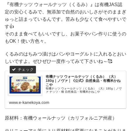
『有機ナッツ ウォールナッツ（くるみ）』
は有機JAS認
定の安心くるみで、無添加で自然のおいしさがそのままぎ
ゅっと詰まっているんです。苦みも少なくて食べやすいで
す👍
そのまま食べてもいいですし、お菓子やパン作りに使うの
もOK！使い方色々。
くるみのはちみつ漬けはパンやヨーグルトに入れるとおい
しいですよ。ぜひぜひ一度作ってみて下さいね～🥰
有機ナッツ ウォールナッツ（くるみ） （大）
180g｜ノヴァ｜《公式》自然食品・有機米かね
こや
有機ナッツ ウォールナッツ（くるみ） （大）180g｜ノヴ
ァ ナッツ・種 自然食品・有機米かねこや
www.e-kanekoya.com
原材料：有機ウォールナッツ（カリフォルニア州産）
※リニューアル等により原材料は変更になることがありま