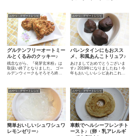
モンは体を温めるので、冷房で
ッツバター＆ジャムサンド”！っ
冷えたところで食べるにはぴっ
てそのままや～ん！って感じで
たりだし、消化機能を高めるの
すが、この組み合わせがとーっ
で食欲がない時にもぴったりな
おやつ・デザートレシピ
おやつ・デザートレシピ
てもおいしいんですよ～ 作り方
んですよ～!(...
といってもたいしたことないで
す＾...
グルテンフリーオートミー
バレンタインにもおスス
ルとくるみのクッキー♪
メ、和風あんこトリュフ♪
残念ながら、『発芽玄米粉』は
あけましておめでとうございま
取扱い終了となりました。 ゴー
す♪ 2019年になりましたね！今
ルデンウィークもそろそろ終わ
年もおいしいレシピあれこれ紹
りに近づいてきました。皆さ
介していきたいともいますの
ん、楽しく過ごされたかな～？
で、どうぞよろしくお願いいた
時間もたっぷりあるので簡単グ
します。 新年最初のレシピはバ
おやつ・デザートレシピ
おやつ・デザートレシピ
ルテンフリーおやつを作りまし
レンタインにもおススメの和風
たよ～ ボールに太白...
あんこトリュフ 和洋折衷もおい
しいで...
簡単おいしいシュワシュワ
車麩でヘルシーフレンチト
レモンゼリー♪
ースト♪（卵・乳アレルギ