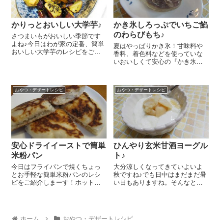
かりっとおいしい大学芋♪
かき氷しろっぷでいちご餡
のわらびもち♪
さつまいもがおいしい季節です
よね♪今日はわが家の定番、簡単
夏はやっぱりかき氷！甘味料や
おいしい大学芋のレシピをご紹
香料、着色料などを使っていな
介しまーす さつまいも 中1本は
いおいしくて安心の『かき氷し
一口大に乱切りします。フライ
ろっぷ（いちご）』さえあれ
パンに全体にうすくいきわたる
ば、暑い日は乗り切れますよね
程度の『純正太白胡麻油』を入
ぇ＾＾。 でも、いくら暑い夏で
れてグラニュー糖 大さじ1～2
おやつ・デザートレシピ
おやつ・デザートレシピ
も毎日かき氷は体を冷やしすぎ
を...
てあまり良くないし、でも『か
き氷しろっぷ（...
安心ドライイーストで簡単
ひんやり玄米甘酒ヨーグル
米粉パン
ト♪
今日はフライパンで焼くちょっ
大分涼しくなってきていよいよ
とお手軽な簡単米粉パンのレシ
秋ですね♪でも日中はまだまだ暑
ピをご紹介しまーす！ホットケ
い日もありますね。そんなとき
ーキを焼く要領でできるから気
におススメのちょこっとひんや
楽にできていいんですよ＼(^o^)
りのどごしさらりの玄米甘酒ヨ
／ ぬるま湯 1/2カップに『ドラ
ーグルトをご紹介しまーす 『オ
イイースト（RED STAR）』
ーサワの有機玄米甘酒（なめら
ホーム
おやつ・デザートレシピ