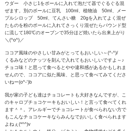
ウダー 小さじ1をボールに入れて泡だて器でぐるぐる混
ぜます。別のボールに豆乳 100ml、植物油 50ml、メー
プルシロップ 50ml、てんさい糖 20gを入れてよく混ぜ
たものを粉のボールに入れてさっくり混ぜたらパウンド型
に流して180℃のオーブンで35分ほど焼いたら出来上がり
＼(^o^)／
ココア風味のやさしい甘みがとってもおいしい～(^-^)/
くるみなどのナッツを刻んで入れてもおいしいですよ～♪
チョコ味！と思って食べるとやや違和感があるかもしれま
せんので、ココアに似た風味、と思って食べてみてくださ
いねー(o^-‘)b
我が家の子ども達はチョコレートも大好きなんですが、こ
のキャロブチョコケーキもおいしい！と言って食べてくれ
ます＾＾。アレルギーでチョコレートが食べられない方で
もこんなチョコケーキならみんなでおいしく食べられます
よねぇ(*^^)v