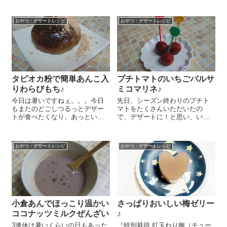
おやつ・デザートレシピ
おやつ・デザートレシピ
タピオカ粉で簡単あんこ入
プチトマトのいちごバルサ
りわらびもち♪
ミコマリネ♪
今日は暑いですねぇ。。。今日
先日、シーズン終わりのプチト
もまたのどごしつるっとデザー
マトをたくさんいただいたの
トが食べたくなり、あっという
で、デザートに！と思い、いち
間にできちゃう簡単わらびもち
ごバルサミコマリネを作ってみ
作りました～😉 涼しげな見た目
ました😉 フルーツみたいなさっ
からして元気になれそうでしょ
ぱりした甘さのプチトマト、は
おやつ・デザートレシピ
おやつ・デザートレシピ
＾＾。 まず、あんこを20g×6個
まりますよ～♪ プチトマト 1パ
に丸めておき、6個の小鉢にラ
ックは湯むきします。『bio 有
ッ...
機...
小倉あんでほっこり温かい
さっぱりおいしい梅ゼリー
ココナッツミルクぜんざい
♪
3連休は暑いくらいの日もあった
『特別栽培 紅玉ねり梅（チュー