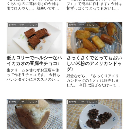
くらいなのに連休明けの今日は
ブ）』で簡単に作れます♪ 今日は
雨でひんやり…。肌寒いです。
甘ずっぱくてとってもおいしい
そんな今日はほっこり温まるお
梅ゼリーのレシピをご紹介しま
いしいぜんざいをおやつに作り
～す😉 小鍋に『特別栽培 紅玉ね
ました。ぜんざいと言っても普
り梅（チューブ）』 チューブ
おやつ・デザートレシピ
おやつ・デザートレシピ
通のぜんざいじゃなくておいし
で15～20㎝くらい、メープルシ
いココナッツミルクがたっぷり
ロップ...
入ったココナッ...
低カロリーでヘルシーなハ
さっくさくでとってもおい
イカカオの豆腐生チョコ♪
しい米粉のアメリカンドッ
グ♪
生クリームを使わずお豆腐を使
って作る生チョコです。 今日も
残念ながら、『さっくりアメリ
バレンタインにおススメのレシ
カンドッグのもと』は終売しま
ピをご紹介しま～す😉 生クリー
した。 今日は混ぜるだけ～で簡
ムを使わずお豆腐を使って作る
単な米粉のアメリカンドッグを
生チョコなんです！簡単だけど
おやつに作りましたー😉 できた
あっさりしていてとってもおい
てのさっくさくは止められな
しいですよ～(^-^)...
おやつ・デザートレシピ
おやつ・デザートレシピ
い、止まらない～！すっごくお
いしかったです～(^-^...