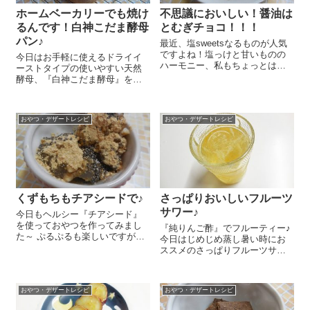
ホームベーカリーでも焼け
不思議においしい！醤油は
るんです！白神こだま酵母
とむぎチョコ！！！
パン♪
最近、塩sweetsなるものが人気
ですよね！塩っけと甘いものの
今日はお手軽に使えるドライイ
ハーモニー、私もちょっとはま
ーストタイプの使いやすい天然
ってるんです♪ということで、今
酵母、『白神こだま酵母』を使
日はちょっと不思議なおやつを
って、ホームベーカリーで簡単
作ってみました。名づけて”醤油
に食パンが焼けちゃうレシピを
はとむぎチョコ”(#^^#) 器に醤油
ご紹介しまーす ホームベーカリ
少々をたらしてそこに...
おやつ・デザートレシピ
おやつ・デザートレシピ
ーの釜にパン用強力粉（国産小
麦使用） 250g、てんさい糖
6g、塩...
くずもちもチアシードで♪
さっぱりおいしいフルーツ
サワー♪
今日もヘルシー『チアシード』
を使っておやつを作ってみまし
『純りんご酢』でフルーティー♪
た～ ぷるぷるも楽しいですが、
今日はじめじめ蒸し暑い時にお
今日はそのままパラパラといっ
ススメのさっぱりフルーツサワ
てみました～♪ 最近くずもちには
ーのレシピをご紹介しま～す😉
まっています＾＾。わらびもち
お好みのフルーツを200g用意し
よりもお鍋で練るのが大変じゃ
ます。今回は文旦を使いまし
ないから 簡単でおいしいなんて
おやつ・デザートレシピ
おやつ・デザートレシピ
た。皮をむいて身を取り出して
い...
200g用意...