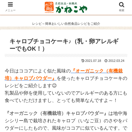
メニュー
検索
レシピ～簡単おいしい自然食品レシピをご紹介
キャロブチョコケーキ♪（乳・卵アレルギ
ーでもOK！）
2021.07.18
2012.03.24
今日はココアによく似た風味の
『オーガニック（有機栽
培）キャロブパウダー』
を使ったキャロブチョコケーキの
レシピをご紹介します😉
乳製品や卵を使用していないのでアレルギーのある方にも
食べていただけますし、とっても簡単なんですよ～！
『オーガニック（有機栽培）キャロブパウダー』
は地中海
シシリー島で栽培されたキャロブ（いなご豆）のさやをパ
ウダーにしたもので、風味がココアに似ているんです。で