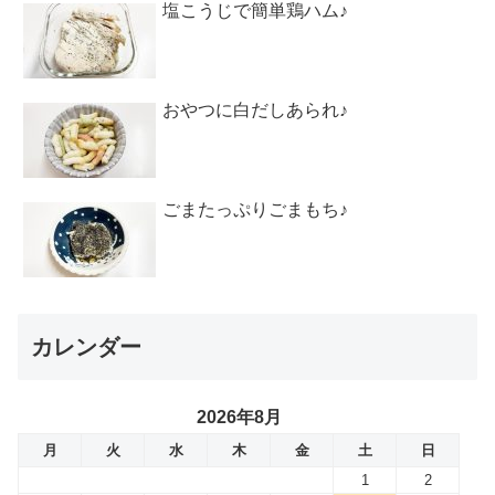
塩こうじで簡単鶏ハム♪
おやつに白だしあられ♪
ごまたっぷりごまもち♪
カレンダー
2026年8月
月
火
水
木
金
土
日
1
2