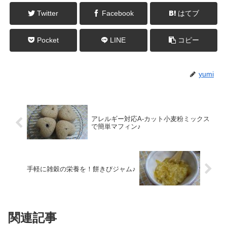
Twitter
Facebook
はてブ
Pocket
LINE
コピー
yumi
アレルギー対応A-カット小麦粉ミックス
で簡単マフィン♪
手軽に雑穀の栄養を！餅きびジャム♪
関連記事