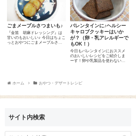
ごまメープルさつまいも♪
バレンタインに♪ヘルシー
キャロブクッキーはいか
『金笛 胡麻ドレッシング』は
甘いのもおいしい♪ 今日はちょこ
が？（卵・乳アレルギーで
っとおやつにごまメープルさつ
もOK！）
まいものレシピをご紹介しま～
今日もバレンタインにおススメ
す😉 さつまいも 1本はアルミ
のおいしいレシピをご紹介しま
ホイルに包んでオーブントース
ーす！卵や乳製品を使わないヘ
ターで45分～1時間、くしがすっ
ルシーレシピなのでアレルギー
とささるよ...
がある方にもおススメですよ～
＼(^o^)／ ボールに薄力粉
65g、全粒粉 20g、『オーガニ
ホーム
おやつ・デザートレシピ
ックキャロブパウダー』 15...
サイト内検索