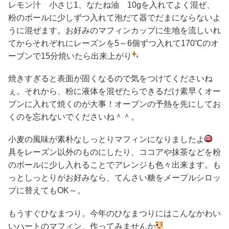
レモン汁 小さじ1、なたね油 10gを入れてよく混ぜ、
粉のボールに少しずつ入れて泡だて器でだまにならないよ
うに混ぜます。お好みのマフィンカップに生地を流しいれ
てからそれぞれにレーズンを5～6個ずつ入れて170℃のオ
ーブンで15分焼いたら出来上がり
焼きすぎると表面が固くなるので気をつけてくださいね
ぇ。それから、粉に液体を混ぜたらできるだけ素早くオー
ブンに入れて焼くのが大事！オーブンの予熱を先にしてお
くのを忘れないでくださいね＾＾。
小麦の風味が素朴なしっとりマフィンになりましたよ
具をレーズン以外のものにしたり、ココアや抹茶などを粉
のボールに少し入れることでアレンジも色々出来ます。も
っとしっとりがお好みなら、てんさい糖をメープルシロッ
プに替えてもOK～。
もうすぐひなまつり。今年のひなまつりにはこんなかわい
いハートのマフィン、作ってみませんか