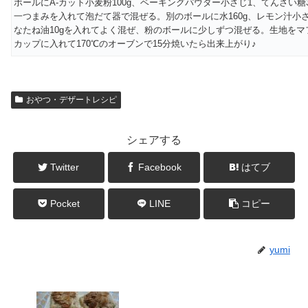
ボールにA-カット小麦粉100g、ベーキングパウダー小さじ1、てんさい糖3
一つまみを入れて泡だて器で混ぜる。別のボールに水160g、レモン汁小さ
なたね油10gを入れてよく混ぜ、粉のボールに少しずつ混ぜる。生地をマ
カップに入れて170℃のオーブンで15分焼いたら出来上がり♪
おやつ・デザートレシピ
シェアする
Twitter
Facebook
はてブ
Pocket
LINE
コピー
yumi