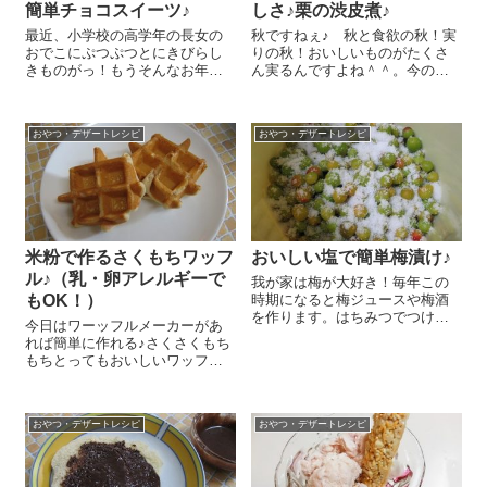
簡単チョコスイーツ♪
しさ♪栗の渋皮煮♪
最近、小学校の高学年の長女の
秋ですねぇ♪ 秋と食欲の秋！実
おでこにぷつぷつとにきびらし
りの秋！おいしいものがたくさ
きものがっ！もうそんなお年頃
ん実るんですよね＾＾。今の時
なのかとびっくりしましたよ
期しかない栗で、おいしい渋皮
ー。でも、やっぱりにきびも食
煮を作ってみましたよー😉 手間
べるものが大事だなぁ、と思
はかかりますが、一つ一つの作
おやつ・デザートレシピ
おやつ・デザートレシピ
い、油っこいものを控えたり、
業は簡単なので、おいしくな～
ビタミンをとったり、お肌にい
れ♪ と念じながら作ってみてく
いものを食べるように...
ださいね(...
米粉で作るさくもちワッフ
おいしい塩で簡単梅漬け♪
ル♪（乳・卵アレルギーで
我が家は梅が大好き！毎年この
もOK！）
時期になると梅ジュースや梅酒
を作ります。はちみつでつけた
今日はワーッフルメーカーがあ
り、黒糖でつけたり、我が家流
れば簡単に作れる♪さくさくもち
に出来るのが楽しいし、何より
もちとってもおいしいワッフル
無添加のものが作れるのが嬉し
のレシピをご紹介しまーす！ポ
いですよねー。今年は簡単梅漬
イントは『お菓子を作るお米の
けにチャレンジしてみました😉
粉』(#^.^#) 『お菓子を作るお米
小梅（梅...
おやつ・デザートレシピ
おやつ・デザートレシピ
の粉』 130g、ベーキングパウ
ダー 小さじ1、てんさ...