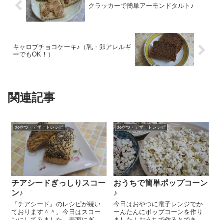
クラッカーで簡単アーモンドタルト♪
キャロブチョコケーキ♪（乳・卵アレルギ
ーでもOK！）
関連記事
おやつ・デザートレシピ
おやつ・デザートレシピ
チアシードぎっしりスコー
おうちで簡単ポップコーン
ン♪
♪
『チアシード』のレシピが続い
今日はおやつに電子レンジでか
ております＾＾。今日はスコー
ーんたんにポップコーンを作り
ンにしてみました。表面にぎっ
ました！おうちで作るとできた