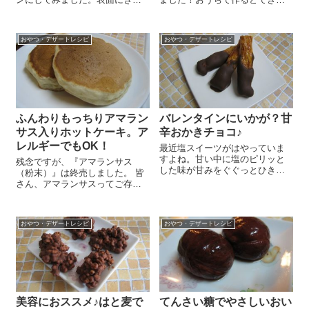
しりのせてプチプチ食感を楽し
てのほくほくも食べられるし、
みつつ、チアシードの栄養を頂
好きなフレーバーに色々アレン
けちゃいますよ～😉 ボールに薄
ジできるので楽しいんですよ＼
おやつ・デザートレシピ
おやつ・デザートレシピ
力粉 100g、てんさい糖 大さ
(^o^)／ まずまちのある電子レン
じ1、ベーキングパウダー 小さ
ジいはいるサイズの紙袋を用意
じ...
します...
ふんわりもっちりアマラン
バレンタインにいかが？甘
サス入りホットケーキ。ア
辛おかきチョコ♪
レルギーでもOK！
最近塩スイーツがはやっていま
すよね。甘い中に塩のピリッと
残念ですが、『アマランサス
した味が甘みをぐぐっとひきた
（粉末）』は終売しました。 皆
ててとってもおいしい！私も大
さん、アマランサスってご存知
好きです＼(^o^)／ 作り方もとて
ですか？南米原産のヒユ科の一
も簡単でーす！まず『ナチュラ
年草で、鉄分、食物繊維が豊富
ルチョコレート（ミルク）』を
で、カルシウムも豊富！育ち盛
包丁で刻みます。指を入れられ
おやつ・デザートレシピ
おやつ・デザートレシピ
りの子どもや女性にもおススメ
る...
の雑穀なんですー(#^.^...
美容におススメ♪はと麦で
てんさい糖でやさしいおい