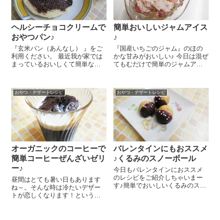
ヘルシーチョコクリームで
簡単おいしいジャムアイス
おやつパン♪
♪
『玄米パン（あんなし） 』をご
『国産いちごのジャム』のほの
利用ください。 最近我が家では
かな甘みがおいしい♪ 今日は混ぜ
まっているおいしくて簡単なお
てもむだけで簡単のジャムアイ
やつをご紹介しまーす！それは
スのレシピをご紹介しま～す😉
『オーサワの玄米蒸しパン（プ
『国産いちごのジャム』 75g、
レーン）』＋ヘルシーチョコク
生クリーム 40g、ヨーグルト
おやつ・デザートレシピ
おやつ・デザートレシピ
リームの組み合わせ～😉 すごい
200gを冷凍用のジッパー付き保
シンプルなんですが...
存...
オーガニックのコーヒーで
バレンタインにもおススメ
簡単コーヒーぜんざいゼリ
♪くるみのスノーボール
ー♪
今日もバレンタインにおススメ
のレシピをご紹介しちゃいまー
昼間はとても暑い日もあります
す♪簡単でおいしいくるみのスノ
ね～。そんな時は冷たいデザー
ーボール😉 卵やバターなどの乳
トが恋しくなります！というこ
製品は使わないので、チョコで
とで、今日はおやつにあっとい
デコしなければアレルギーのあ
う間にできちゃう簡単コーヒー
る方にも食べていただけますよ
ぜんざいゼリーを作りましたよ