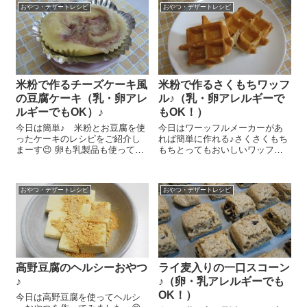
おやつ・デザートレシピ
おやつ・デザートレシピ
す😉 『オーガニックフェアトレ
盛り上がっちゃいましょう～😉
ード カフェ...
絶対おいしいポイントは『バウ
ムクーヘ...
米粉で作るチーズケーキ風
米粉で作るさくもちワッフ
の豆腐ケーキ（乳・卵アレ
ル♪（乳・卵アレルギーで
ルギーでもOK）♪
もOK！）
今日は簡単♪ 米粉とお豆腐を使
今日はワーッフルメーカーがあ
ったケーキのレシピをご紹介し
れば簡単に作れる♪さくさくもち
まーす😉 卵も乳製品も使ってい
もちとってもおいしいワッフル
ないのに、ちょっぴりチーズケ
のレシピをご紹介しまーす！ポ
ーキ風でとってもおいしいんで
イントは『お菓子を作るお米の
すよ～(^-^)/ ボールに絹ごし豆
粉』(#^.^#) 『お菓子を作るお米
おやつ・デザートレシピ
おやつ・デザートレシピ
腐 150gを入れて泡だて器で混
の粉』 130g、ベーキングパウ
ぜて滑らかにします。こ...
ダー 小さじ1、てんさ...
高野豆腐のヘルシーおやつ
ライ麦入りの一口スコーン
♪
♪（卵・乳アレルギーでも
OK！）
今日は高野豆腐を使ってヘルシ