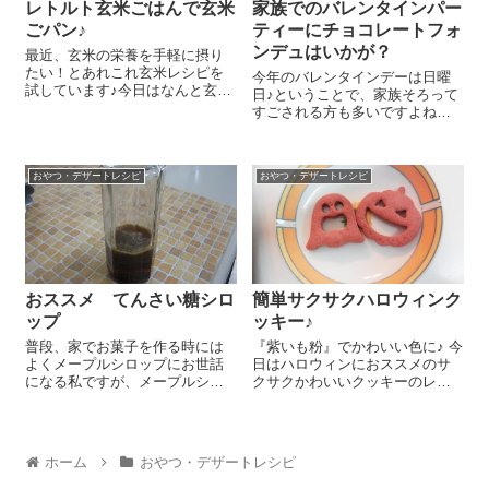
レトルト玄米ごはんで玄米
家族でのバレンタインパー
ごパン♪
ティーにチョコレートフォ
ンデュはいかが？
最近、玄米の栄養を手軽に摂り
たい！とあれこれ玄米レシピを
今年のバレンタインデーは日曜
試しています♪今日はなんと玄米
日♪ということで、家族そろって
ごはんをそのままパンに入れち
すごされる方も多いですよね。
ゃい、玄米ごパンを焼いてみま
今日はそんな家族で過ごすバレ
したよ～!(^^)! 国産強力粉
ンタインにおススメのチョコレ
250g、『有機玄米ごはん』
ートフォンデュをご紹介しまー
160g、砂糖 10g、塩 5...
おやつ・デザートレシピ
おやつ・デザートレシピ
す＼(^o^)／ 使ったのは『生チョ
コレートペースト』です！これ
を耐...
おススメ てんさい糖シロ
簡単サクサクハロウィンク
ップ
ッキー♪
普段、家でお菓子を作る時には
『紫いも粉』でかわいい色に♪ 今
よくメープルシロップにお世話
日はハロウィンにおススメのサ
になる私ですが、メープルシロ
クサクかわいいクッキーのレシ
ップがない！とか、今月は予算
ピをご紹介しま～す😉 ボールに
が厳しいからお高いメープルシ
薄力粉 100g、アーモンドプー
ロップを買う余裕はちょっと…
ドル 30g、『紫いも粉』
っていうこともよくあります('_')
20g、塩 一つまみを入れて泡だ
ホーム
おやつ・デザートレシピ
作り方もとても簡単♪『てんさ
て器で...
い...