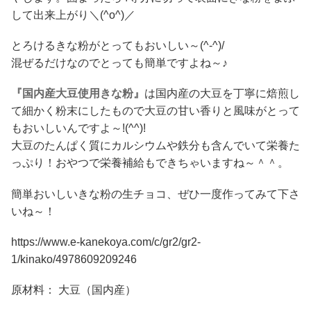
して出来上がり＼(^o^)／
とろけるきな粉がとってもおいしい～(^-^)/
混ぜるだけなのでとっても簡単ですよね～♪
『国内産大豆使用きな粉』
は国内産の大豆を丁寧に焙煎し
て細かく粉末にしたもので大豆の甘い香りと風味がとって
もおいしいんですよ～!(^^)!
大豆のたんぱく質にカルシウムや鉄分も含んでいて栄養た
っぷり！おやつで栄養補給もできちゃいますね～＾＾。
簡単おいしいきな粉の生チョコ、ぜひ一度作ってみて下さ
いね～！
https://www.e-kanekoya.com/c/gr2/gr2-
1/kinako/4978609209246
原材料： 大豆（国内産）