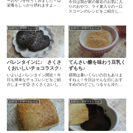
ーおやつを作ってみました～😉
今日は我が家の最近のお気に入
栄養もしっかり摂れますよ～！
りのおやつ、ライ麦入りの一口
高野豆腐 1枚分は水で戻してぎ
スコーンのレシピをご紹介しま
ゅっとしぼり、一口サイズに切
ーす😉 卵や乳製品は使っていな
ります。小鍋に豆乳(または牛
いので、アレルギーのある方に
乳) 大さじ4、『オーガニック
も食べていただけますよぉー。
メープルシロップ』 大さじ1...
おやつ・デザートレシピ
おやつ・デザートレシピ
食物繊維たっぷりの『オーガニ
ック ライ麦粉』。独特の風味
や食感でと...
バレンタインに♪ さくさ
てんさい糖を味わう豆乳く
くおいしいチョコラスク♪
ずもち♪
いよいよバレンタイン間近！今
昼間は暑いくらいの日もありま
日も簡単なチョコレシピをご紹
すねぇ！今日はそんな日におす
介しまーす😉 さくさくおいしく
すめののどごしつるりん冷たく
て、やめられない、止まらない
ておいしい豆乳くずもちのレシ
～♪ 作り方もとっても簡単！『創
ピをご紹介しまーす😉 くずもち
建社ミルクチョコレート』 30g
にもきなこにも『ホクレン て
おやつ・デザートレシピ
おやつ・デザートレシピ
は包丁で刻んでボールに入れて
んさい糖』を入れるので、てん
おきます。豆乳 50gを小鍋...
さい糖の風味がしっかり楽しめ
るんですよ～。...