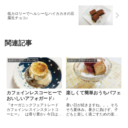
低カロリーでヘルシーなハイカカオの豆
腐生チョコ♪
関連記事
おやつ・デザートレシピ
おやつ・デザートレシピ
カフェインレスコーヒーで
楽しくて簡単おうちパフェ
おいしいアフォガード♪
♪
『オーガニックフェアトレード
暑い日が続きますね。。。そろ
カフェインレスインスタントコ
そろ夏休み。暑さに負けず、子
ーヒー』 は香り豊か♪ 今日はイ
どもと楽しく過ごすための楽し
ンスタントコーヒーを使ってあ
いおやつタイムにおうちで作る
っという間にできちゃうアフォ
簡単パフェはいかがですか？好
ガードのレシピをご紹介しま～
きなものをどんどん積み上げて