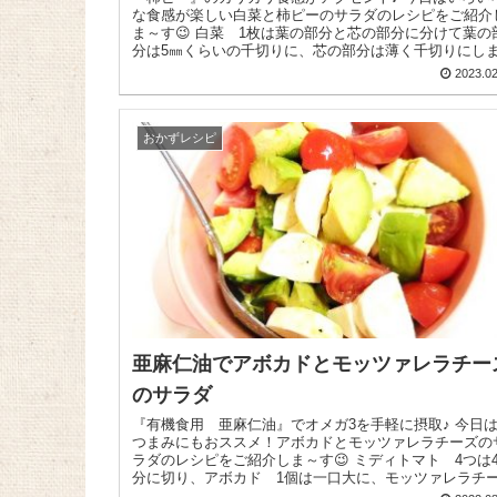
な食感が楽しい白菜と柿ピーのサラダのレシピをご紹介
ま～す😉 白菜 1枚は葉の部分と芯の部分に分けて葉の部
分は5㎜くらいの千切りに、芯の部分は薄く千切りにし
す。...
2023.02
おかずレシピ
亜麻仁油でアボカドとモッツァレラチー
のサラダ
『有機食用 亜麻仁油』でオメガ3を手軽に摂取♪ 今日はお
つまみにもおススメ！アボカドとモッツァレラチーズの
ラダのレシピをご紹介しま～す😉 ミディトマト 4つは4等
分に切り、アボカド 1個は一口大に、モッツァレラチー.