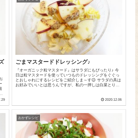
ズ
ごまマスタードドレッシング♪
『オーガニック粒マスタード』はサラダにもぴったり♪ 今
日は粒マスタードを使っていつものドレッシングをぐぐっ
お
とおしゃれにするレシピをご紹介しま～す😉 サラダの具は
お好みでいいとは思うんですが、私の一押しは白菜とりん
ごの...
ま
.29
2020.12.06
おかずレシピ