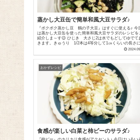
蒸かし大豆缶で簡単和風大豆サラダ♪
『ポクポク蒸かし豆 鶴の子大豆』はすぐに使える♪ 今日
は蒸かし大豆缶を使った簡単和風大豆サラダのレシピを
紹介しま～す😉 ひじき 大さじ2は水でもどしてゆでてお
きます。きゅうり 1/2本は4等分して1㎝くらいの長さに.
2024.09
おかずレシピ
食感が楽しい白菜と柿ピーのサラダ♪
『柿ピー』のカリカリ食感がアクセント♪ 今日はいろいろ