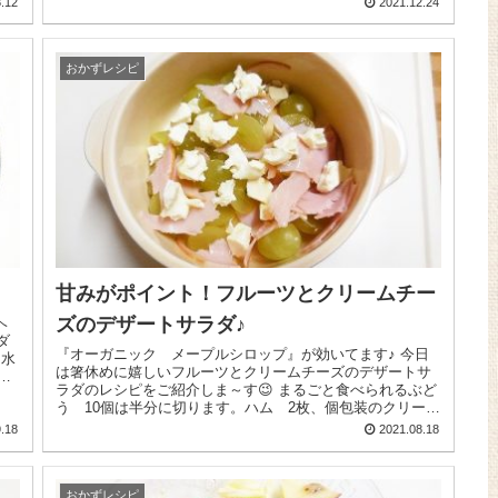
.12
2021.12.24
おかずレシピ
甘みがポイント！フルーツとクリームチー
ズのデザートサラダ♪
ダ
『オーガニック メープルシロップ』が効いてます♪ 今日
は箸休めに嬉しいフルーツとクリームチーズのデザートサ
。
ラダのレシピをご紹介しま～す😉 まるごと食べられるぶど
う 10個は半分に切ります。ハム 2枚、個包装のクリー
ム...
.18
2021.08.18
おかずレシピ