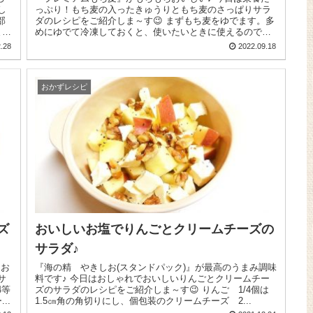
し
っぷり！もち麦の入ったきゅうりともち麦のさっぱりサラ
ダのレシピをご紹介しま～す😉 まずもち麦をゆでます。多
ま
めにゆでて冷凍しておくと、使いたいときに使えるのでお
ススメ！鍋に...
.28
2022.09.18
おかずレシピ
ズ
おいしいお塩でりんごとクリームチーズの
サラダ♪
『海の精 やきしお(スタンドパック)』が最高のうまみ調味
サ
料です♪ 今日はおしゃれでおいしいりんごとクリームチー
ズのサラダのレシピをご紹介しま～す😉 りんご 1/4個は
..
1.5㎝角の角切りにし、個包装のクリームチーズ 2...