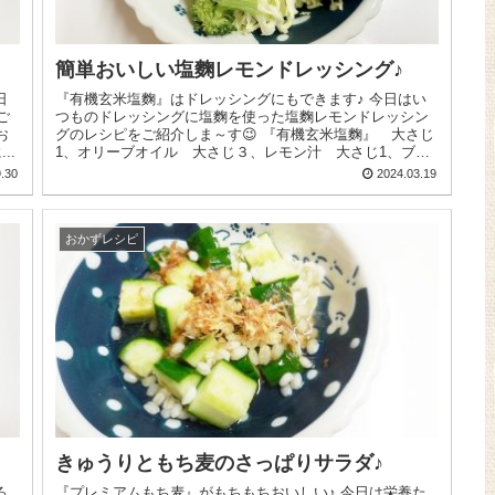
簡単おいしい塩麴レモンドレッシング♪
『有機玄米塩麴』はドレッシングにもできます♪ 今日はい
ご
つものドレッシングに塩麴を使った塩麴レモンドレッシン
グのレシピをご紹介しま～す😉 『有機玄米塩麴』 大さじ
..
1、オリーブオイル 大さじ３、レモン汁 大さじ1、ブラ
ッ...
.30
2024.03.19
おかずレシピ
きゅうりともち麦のさっぱりサラダ♪
『プレミアムもち麦』がもちもちおいしい♪ 今日は栄養た