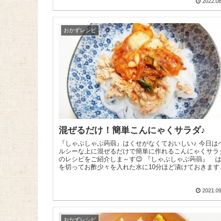
2022.08
おかずレシピ
混ぜるだけ！簡単こんにゃくサラダ♪
『しゃぶしゃぶ蒟蒻』はくせがなくておいしい♪ 今日はヘ
ルシーな上に混ぜるだけで簡単に作れるこんにゃくサラ
のレシピをご紹介しま～す😉 『しゃぶしゃぶ蒟蒻』 は水
を切ってお酢少々を入れた水に10分ほど漬けておきます
『...
2021.09
おかずレシピ