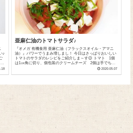
亜麻仁油のトマトサラダ♪
ニ
『オメガ 有機食用 亜麻仁油（フラックスオイル・アマニ
い♪
油）』パワーでうまみ増しまし！ 今日はさっぱりおいしい
ご
トマトのサラダのレシピをご紹介しま～す😉 トマト 1個
は1㎝角に切り、個包装のクリームチーズ 2個は手でち
ぎ...
.18
2020.05.07