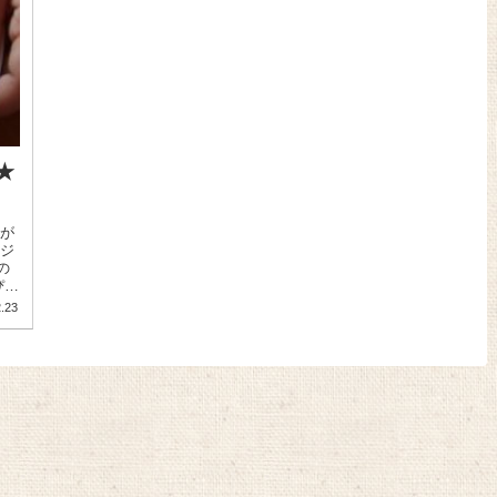
★
ンジ
の
ぴり
.23