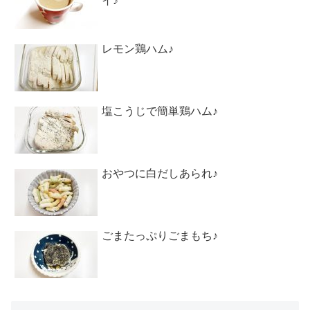
イ♪
レモン鶏ハム♪
塩こうじで簡単鶏ハム♪
おやつに白だしあられ♪
ごまたっぷりごまもち♪